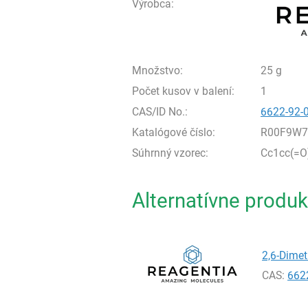
Výrobca:
Množstvo:
25 g
Počet kusov v balení:
1
CAS/ID No.:
6622-92-
Katalógové číslo:
R00F9W7
Súhrnný vzorec:
Cc1cc(=O
Alternatívne produk
2,6-Dimet
CAS:
662