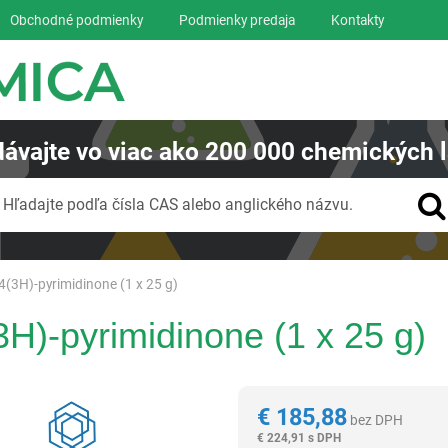
Obchodné podmienky
Podmienky predaja
Kontakty
ávajte
vo viac ako
200 000
chemických l
Vyhľadávanie
Hľadajte podľa čísla CAS alebo anglického názvu.
4(3H)-pyrimidinone (1 x 25 g)
3H)-pyrimidinone (1 x 25 g)
Reagentia
€
185,88
bez DPH
€
224,91 s DPH