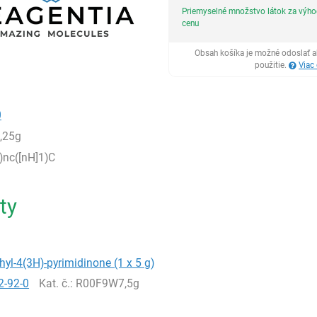
Priemyselné množstvo látok za výh
cenu
Obsah košíka je možné odoslať a
použitie.
Viac
0
,25g
)nc([nH]1)C
ty
hyl-4(3H)-pyrimidinone (1 x 5 g)
2-92-0
Kat. č.
: R00F9W7,5g