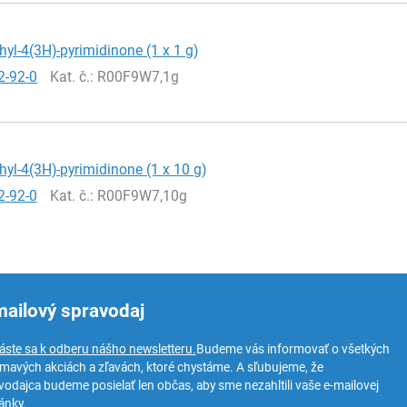
hyl-4(3H)-pyrimidinone (1 x 1 g)
2-92-0
Kat. č.
: R00F9W7,1g
hyl-4(3H)-pyrimidinone (1 x 10 g)
2-92-0
Kat. č.
: R00F9W7,10g
mailový spravodaj
láste sa k odberu nášho newsletteru.
Budeme vás informovať o všetkých
ímavých akciách a zľavách, ktoré chystáme. A sľubujeme, že
vodajca budeme posielať len občas, aby sme nezahltili vaše e-mailovej
ánky.