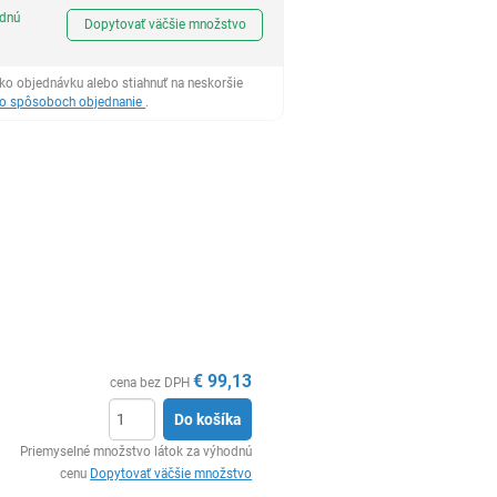
Ks
odnú
Dopytovať väčšie množstvo
ko objednávku alebo stiahnuť na neskoršie
 o spôsoboch objednanie
.
€
99,13
cena bez DPH
Do košíka
Ks
Priemyselné množstvo látok za výhodnú
cenu
Dopytovať väčšie množstvo