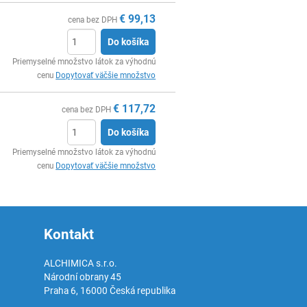
€
99,13
cena bez DPH
Do košíka
Ks
Priemyselné množstvo látok za výhodnú
cenu
Dopytovať väčšie množstvo
€
117,72
cena bez DPH
Do košíka
Ks
Priemyselné množstvo látok za výhodnú
cenu
Dopytovať väčšie množstvo
Kontakt
ALCHIMICA s.r.o.
Národní obrany 45
Praha 6
,
16000
Česká republika