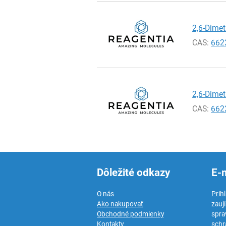
2,6-Dimet
CAS:
662
2,6-Dimet
CAS:
662
Dôležité odkazy
E-
O nás
Prih
Ako nakupovať
zauj
Obchodné podmienky
spra
Kontakty
schr