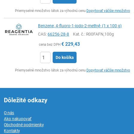
Ks
Priemyselné množstvo látok za výhodnú cenu
Dopytovať väčšie množstvo
Benzene, 4-fluoro-1-iodo-2-methyl- (1 x 100 g)
CAS:
66256-28-8
Kat. č.
: R00FAFN,100g
€
229,43
cena bez DPH
Do košíka
Ks
Priemyselné množstvo látok za výhodnú cenu
Dopytovať väčšie množstvo
Dôležité odkazy
O nás
Ako nakupovať
Obchodné podmienky
Kontakty