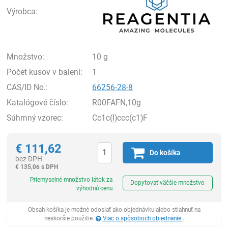
Výrobca:
Množstvo:
10 g
Počet kusov v balení:
1
CAS/ID No.:
66256-28-8
Katalógové číslo:
R00FAFN,10g
Súhrnný vzorec:
Cc1c(I)ccc(c1)F
€
111,62
Do košíka
bez DPH
€
135,06 s DPH
Ks
Priemyselné množstvo látok za
Dopytovať väčšie množstvo
výhodnú cenu
Obsah košíka je možné odoslať ako objednávku alebo stiahnuť na
neskoršie použitie.
Viac o spôsoboch objednanie
.