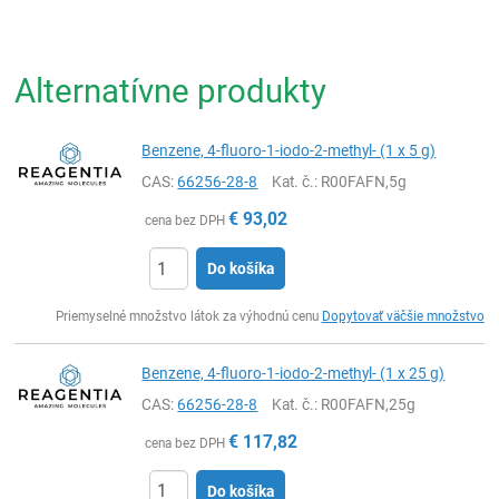
Alternatívne produkty
Benzene, 4-fluoro-1-iodo-2-methyl- (1 x 5 g)
CAS:
66256-28-8
Kat. č.
: R00FAFN,5g
€
93,02
cena bez DPH
Do košíka
Ks
Priemyselné množstvo látok za výhodnú cenu
Dopytovať väčšie množstvo
Benzene, 4-fluoro-1-iodo-2-methyl- (1 x 25 g)
CAS:
66256-28-8
Kat. č.
: R00FAFN,25g
€
117,82
cena bez DPH
Do košíka