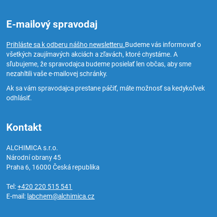
E-mailový spravodaj
Prihláste sa k odberu nášho newsletteru.
Budeme vás informovať o
všetkých zaujímavých akciách a zľavách, ktoré chystáme. A
sľubujeme, že spravodajca budeme posielať len občas, aby sme
nezahltili vaše e-mailovej schránky.
Ak sa vám spravodajca prestane páčiť, máte možnosť sa kedykoľvek
odhlásiť.
Kontakt
ALCHIMICA s.r.o.
Národní obrany 45
Praha 6
,
16000
Česká republika
Tel:
+420 220 515 541
E-mail:
labchem@alchimica.cz