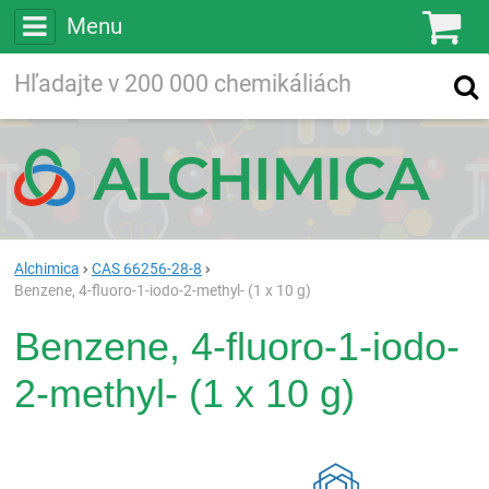
Menu
Ko
Vyhľadávajte
Vyhľadávanie
vo viac ako
200 000
chemických látkach
Hľadaj
Alchimica
CAS 66256-28-8
Benzene, 4-fluoro-1-iodo-2-methyl- (1 x 10 g)
Benzene, 4-fluoro-1-iodo-
2-methyl- (1 x 10 g)
Rea