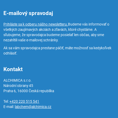
E-mailový spravodaj
Prihláste sa k odberu nášho newsletteru.
Budeme vás informovať o
všetkých zaujímavých akciách a zľavách, ktoré chystáme. A
sľubujeme, že spravodajca budeme posielať len občas, aby sme
nezahltili vaše e-mailovej schránky.
Ak sa vám spravodajca prestane páčiť, máte možnosť sa kedykoľvek
odhlásiť.
Kontakt
ALCHIMICA s.r.o.
Národní obrany 45
Praha 6
,
16000
Česká republika
Tel:
+420 220 515 541
E-mail:
labchem@alchimica.cz