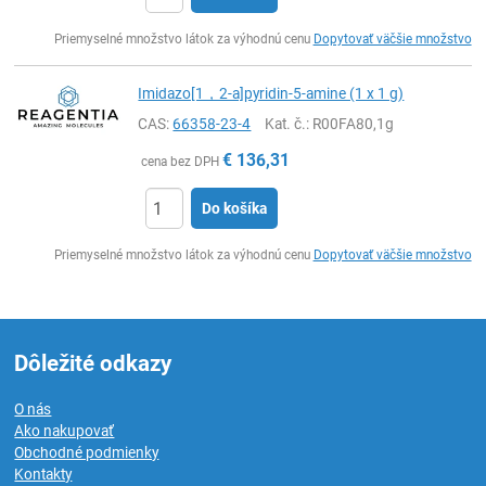
Ks
Priemyselné množstvo látok za výhodnú cenu
Dopytovať väčšie množstvo
Imidazo[1，2-a]pyridin-5-amine (1 x 1 g)
CAS:
66358-23-4
Kat. č.
: R00FA80,1g
€
136,31
cena bez DPH
Do košíka
Ks
Priemyselné množstvo látok za výhodnú cenu
Dopytovať väčšie množstvo
Dôležité odkazy
O nás
Ako nakupovať
Obchodné podmienky
Kontakty