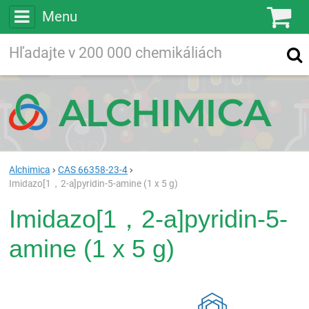
Menu
Ko
Vyhľadávajte
Vyhľadávanie
vo viac ako
200 000
chemických látkach
Hľadaj
Alchimica
CAS 66358-23-4
Imidazo[1，2-a]pyridin-5-amine (1 x 5 g)
Imidazo[1，2-a]pyridin-5-
amine (1 x 5 g)
Rea