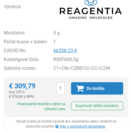
Výrobca:
Množstvo:
5 g
Počet kusov v balení:
1
CAS/ID No.:
66358-23-4
Katalógové číslo:
R00FA80,5g
Súhrnný vzorec:
C1=CN=C2[N]1C(=CC=C2)N
€
309,79
Do košíka
bez DPH
€
374,85 s DPH
Ks
Priemyselné množstvo látok za
Dopytovať väčšie množstvo
výhodnú cenu
Obsah košíka je možné odoslať ako objednávku alebo stiahnuť na
neskoršie použitie.
Viac o spôsoboch objednanie
.