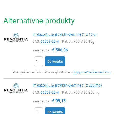
Alternatívne produkty
Imidazo[1，2-a]pyridin-5-amine (1 x 10 g)
CAS:
66358-23-4
Kat. č.
: R00FA80,10g
€
508,06
cena bez DPH
Do košíka
Ks
Priemyselné množstvo látok za výhodnú cenu
Dopytovať väčšie množstvo
Imidazo[1，2-a]pyridin-5-amine (1 x 250 mg)
CAS:
66358-23-4
Kat. č.
: R00FA80,250mg
€
99,13
cena bez DPH
Do košíka