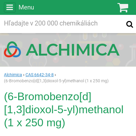
Menu
Ko
Vyhľadávajte
Vyhľadávanie
vo viac ako
200 000
chemických látkach
Hľadaj
Alchimica
CAS 6642-34-8
(6-Bromobenzo[d][1,3]dioxol-5-yl)methanol (1 x 250 mg)
(6-Bromobenzo[d]
[1,3]dioxol-5-yl)methanol
(1 x 250 mg)