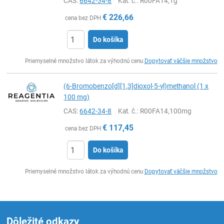
CAS:
6642-34-8
Kat. č.
: R00FA14,1g
€
226,66
cena bez DPH
Do košíka
Ks
Priemyselné množstvo látok za výhodnú cenu
Dopytovať väčšie množstvo
(6-Bromobenzo[d][1,3]dioxol-5-yl)methanol (1 x
100 mg)
CAS:
6642-34-8
Kat. č.
: R00FA14,100mg
€
117,45
cena bez DPH
Do košíka
Ks
Priemyselné množstvo látok za výhodnú cenu
Dopytovať väčšie množstvo
Dôležité odkazy