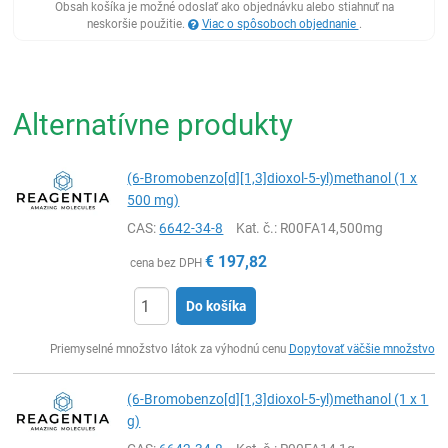
Obsah košíka je možné odoslať ako objednávku alebo stiahnuť na
neskoršie použitie.
Viac o spôsoboch objednanie
.
Alternatívne produkty
(6-Bromobenzo[d][1,3]dioxol-5-yl)methanol (1 x
500 mg)
CAS:
6642-34-8
Kat. č.
: R00FA14,500mg
€
197,82
cena bez DPH
Do košíka
Ks
Priemyselné množstvo látok za výhodnú cenu
Dopytovať väčšie množstvo
(6-Bromobenzo[d][1,3]dioxol-5-yl)methanol (1 x 1
g)