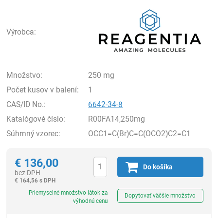
Rea
Výrobca:
Množstvo:
250 mg
Počet kusov v balení:
1
CAS/ID No.:
6642-34-8
Katalógové číslo:
R00FA14,250mg
Súhrnný vzorec:
OCC1=C(Br)C=C(OCO2)C2=C1
€
136,00
Do košíka
bez DPH
€
164,56 s DPH
Ks
Priemyselné množstvo látok za
Dopytovať väčšie množstvo
výhodnú cenu