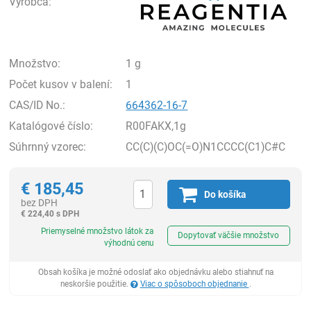
Výrobca:
Množstvo:
1 g
Počet kusov v balení:
1
CAS/ID No.:
664362-16-7
Katalógové číslo:
R00FAKX,1g
Súhrnný vzorec:
CC(C)(C)OC(=O)N1CCCC(C1)C#C
€
185,45
Do košíka
bez DPH
€
224,40 s DPH
Ks
Priemyselné množstvo látok za
Dopytovať väčšie množstvo
výhodnú cenu
Obsah košíka je možné odoslať ako objednávku alebo stiahnuť na
neskoršie použitie.
Viac o spôsoboch objednanie
.