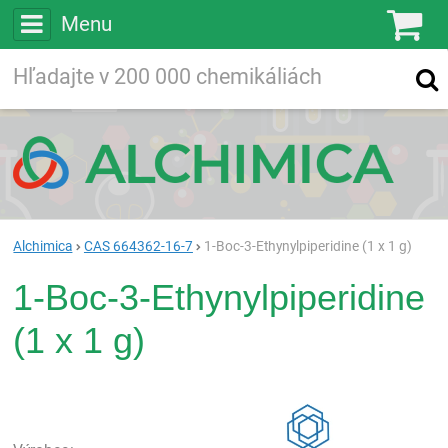
Menu
Ko
Vyhľadávajte
Vyhľadávanie
vo viac ako
200 000
chemických látkach
Hľadaj
Alchimica
CAS 664362-16-7
1-Boc-3-Ethynylpiperidine (1 x 1 g)
1-Boc-3-Ethynylpiperidine
(1 x 1 g)
Rea