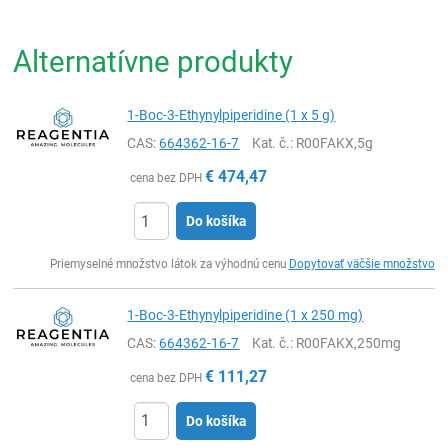
Alternatívne produkty
1-Boc-3-Ethynylpiperidine (1 x 5 g)
CAS:
664362-16-7
Kat. č.
: R00FAKX,5g
€
474,47
cena bez DPH
Do košíka
Ks
Priemyselné množstvo látok za výhodnú cenu
Dopytovať väčšie množstvo
1-Boc-3-Ethynylpiperidine (1 x 250 mg)
CAS:
664362-16-7
Kat. č.
: R00FAKX,250mg
€
111,27
cena bez DPH
Do košíka