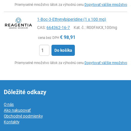
Ks
Priemyselné množstvo látok za výhodnú cenu
Dopytovať väčšie množstvo
1-Boc-3-Ethynylpiperidine (1 x 100 mg)
CAS:
664362-16-7
Kat. č.
: R00FAKX,100mg
€
98,91
cena bez DPH
Do košíka
Ks
Priemyselné množstvo látok za výhodnú cenu
Dopytovať väčšie množstvo
Dôležité odkazy
O nás
Ako nakupovať
Obchodné podmienky
Kontakty