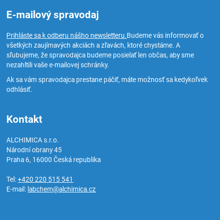
E-mailový spravodaj
Prihláste sa k odberu nášho newsletteru.
Budeme vás informovať o
všetkých zaujímavých akciách a zľavách, ktoré chystáme. A
sľubujeme, že spravodajca budeme posielať len občas, aby sme
nezahltili vaše e-mailovej schránky.
Ak sa vám spravodajca prestane páčiť, máte možnosť sa kedykoľvek
odhlásiť.
Kontakt
ALCHIMICA s.r.o.
Národní obrany 45
Praha 6
,
16000
Česká republika
Tel:
+420 220 515 541
E-mail:
labchem@alchimica.cz