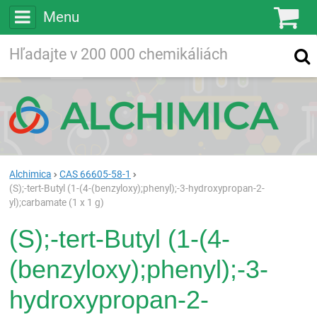
Menu
Ko
Vyhľadávajte
Vyhľadávanie
vo viac ako
200 000
chemických látkach
Hľadaj
Alchimica
CAS 66605-58-1
(S);-tert-Butyl (1-(4-(benzyloxy);phenyl);-3-hydroxypropan-2-
yl);carbamate (1 x 1 g)
(S);-tert-Butyl (1-(4-
(benzyloxy);phenyl);-3-
hydroxypropan-2-