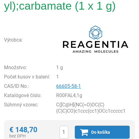
yl);carbamate (1 x 1 g)
Rea
Výrobca:
Množstvo:
1 g
Počet kusov v balení:
1
CAS/ID No.:
66605-58-1
Katalógové číslo:
R00FAL4,1g
Súhrnný vzorec:
C([C@H](NC(=O)OC(C)
(C)C)CO)c1ccc(cc1)OCc1ccccc1
€
148,70
Do košíka
bez DPH