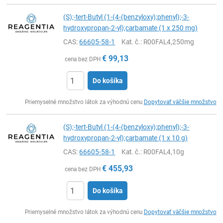
(S);-tert-Butyl (1-(4-(benzyloxy);phenyl);-3-
hydroxypropan-2-yl);carbamate (1 x 250 mg)
CAS:
66605-58-1
Kat. č.
: R00FAL4,250mg
€
99,13
cena bez DPH
Do košíka
Ks
Priemyselné množstvo látok za výhodnú cenu
Dopytovať väčšie množstvo
(S);-tert-Butyl (1-(4-(benzyloxy);phenyl);-3-
hydroxypropan-2-yl);carbamate (1 x 10 g)
CAS:
66605-58-1
Kat. č.
: R00FAL4,10g
€
455,93
cena bez DPH
Do košíka
Ks
Priemyselné množstvo látok za výhodnú cenu
Dopytovať väčšie množstvo