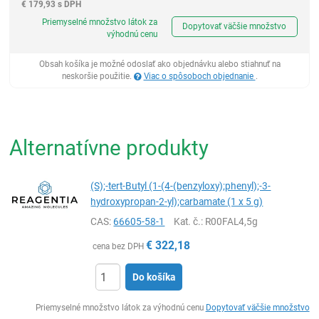
€
179,93 s DPH
Ks
Priemyselné množstvo látok za
Dopytovať väčšie množstvo
výhodnú cenu
Obsah košíka je možné odoslať ako objednávku alebo stiahnuť na
neskoršie použitie.
Viac o spôsoboch objednanie
.
Alternatívne produkty
(S);-tert-Butyl (1-(4-(benzyloxy);phenyl);-3-
hydroxypropan-2-yl);carbamate (1 x 5 g)
CAS:
66605-58-1
Kat. č.
: R00FAL4,5g
€
322,18
cena bez DPH
Do košíka
Ks
Priemyselné množstvo látok za výhodnú cenu
Dopytovať väčšie množstvo