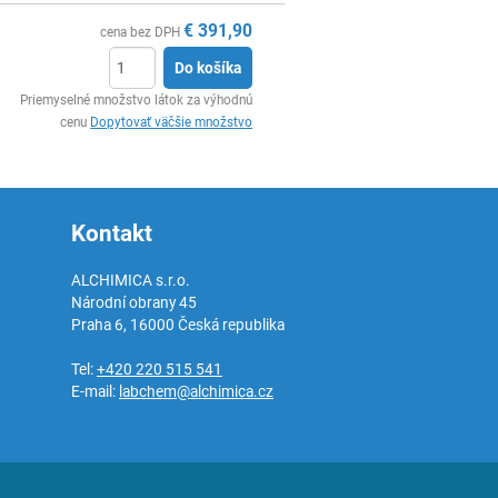
€
391,90
cena bez DPH
Do košíka
Ks
Priemyselné množstvo látok za výhodnú
cenu
Dopytovať väčšie množstvo
Kontakt
ALCHIMICA s.r.o.
Národní obrany 45
Praha 6
,
16000
Česká republika
Tel:
+420 220 515 541
E-mail:
labchem@alchimica.cz