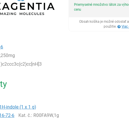
Priemyselné množstvo látok za výh
cenu
Obsah košíka je možné odoslať a
použitie.
Viac
-6
,250mg
)c2ccc3c(c2)cc[nH]3
ty
1H-indole (1 x 1 g)
16-72-6
Kat. č.
: R00FA9W,1g