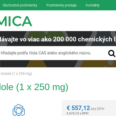
Obchodné podmienky
Podmienky predaja
Kontakty
ávajte
vo viac ako
200 000
chemických l
Vyhľadávanie
Hľadajte podľa čísla CAS alebo anglického názvu.
-indole (1 x 250 mg)
ole (1 x 250 mg)
Reagentia
€
557,12
bez DPH
€
674,12 s DPH