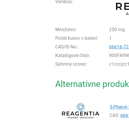
Výrobca:
Množstvo:
250 mg
Počet kusov v balení:
1
CAS/ID No.:
66616-72
Katalógové číslo:
R00FA9W
Súhrnný vzorec:
c1ccc(cc1
Alternatívne produk
5-Phenyl-
CAS:
666