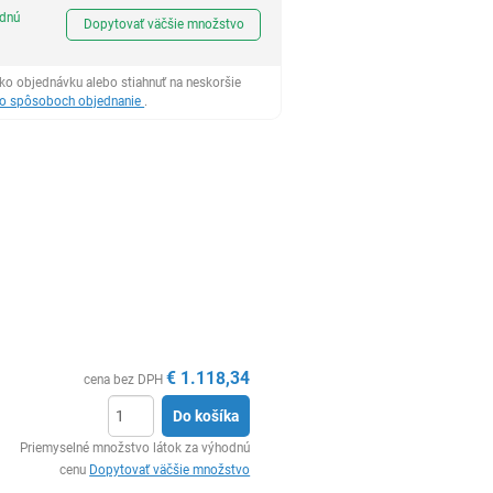
Ks
odnú
Dopytovať väčšie množstvo
ko objednávku alebo stiahnuť na neskoršie
 o spôsoboch objednanie
.
€
1.118,34
cena bez DPH
Do košíka
Ks
Priemyselné množstvo látok za výhodnú
cenu
Dopytovať väčšie množstvo