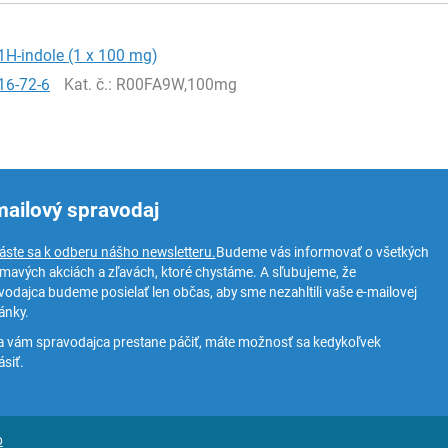
1H-indole (1 x 100 mg)
16-72-6
Kat. č.
: R00FA9W,100mg
mailový spravodaj
láste sa k odberu nášho newsletteru.
Budeme vás informovať o všetkých
ímavých akciách a zľavách, ktoré chystáme. A sľubujeme, že
vodajca budeme posielať len občas, aby sme nezahltili vaše e-mailovej
ánky.
a vám spravodajca prestane páčiť, máte možnosť sa kedykoľvek
siť.
o