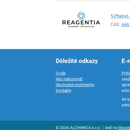
5-Phenyl-
CAS:
666
Dôležité odkazy
E-
O nás
Prih
Ako nakupovať
zauj
Obchodné podmienky
spra
Kontakty
schr
Ak s
odhlá
© 2026 ALCHIMICA s.r.o.
beží na
Shopi