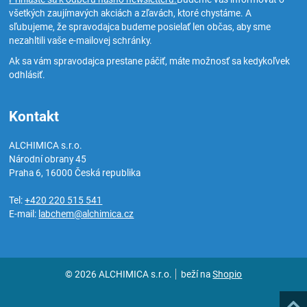
všetkých zaujímavých akciách a zľavách, ktoré chystáme. A
sľubujeme, že spravodajca budeme posielať len občas, aby sme
nezahltili vaše e-mailovej schránky.
Ak sa vám spravodajca prestane páčiť, máte možnosť sa kedykoľvek
odhlásiť.
Kontakt
ALCHIMICA s.r.o.
Národní obrany 45
Praha 6
,
16000
Česká republika
Tel:
+420 220 515 541
E-mail:
labchem@alchimica.cz
© 2026 ALCHIMICA s.r.o.
beží na
Shopio
Hore