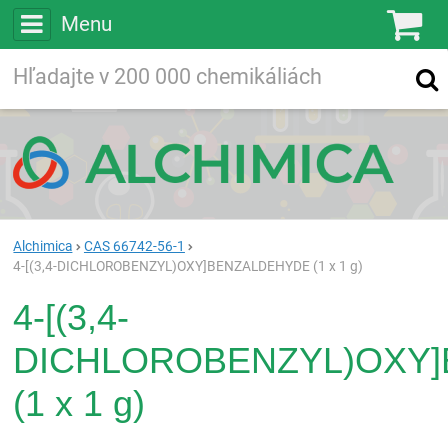
Menu
Ko
Vyhľadávajte
Vyhľadávanie
vo viac ako
200 000
chemických látkach
Hľadaj
Alchimica
CAS 66742-56-1
4-[(3,4-DICHLOROBENZYL)OXY]BENZALDEHYDE (1 x 1 g)
4-[(3,4-
DICHLOROBENZYL)OXY
(1 x 1 g)