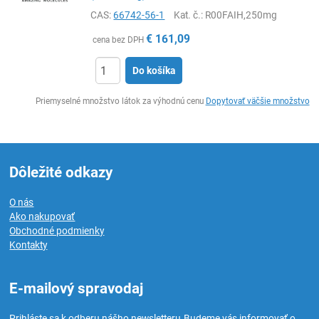
CAS:
66742-56-1
Kat. č.
: R00FAIH,250mg
€
161,09
cena bez DPH
Do košíka
Ks
Priemyselné množstvo látok za výhodnú cenu
Dopytovať väčšie množstvo
Dôležité odkazy
O nás
Ako nakupovať
Obchodné podmienky
Kontakty
E-mailový spravodaj
Prihláste sa k odberu nášho newsletteru.
Budeme vás informovať o