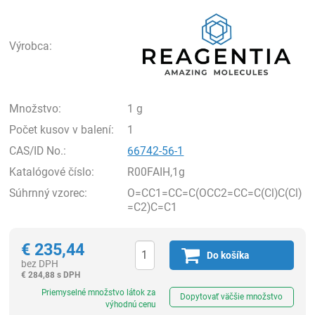
Rea
Výrobca:
Množstvo:
1 g
Počet kusov v balení:
1
CAS/ID No.:
66742-56-1
Katalógové číslo:
R00FAIH,1g
Súhrnný vzorec:
O=CC1=CC=C(OCC2=CC=C(Cl)C(Cl)
=C2)C=C1
€
235,44
Do košíka
bez DPH
€
284,88 s DPH
Ks
Priemyselné množstvo látok za
Dopytovať väčšie množstvo
výhodnú cenu