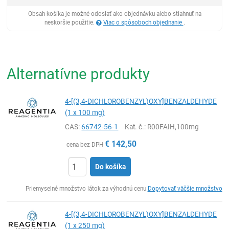
Obsah košíka je možné odoslať ako objednávku alebo stiahnuť na
neskoršie použitie.
Viac o spôsoboch objednanie
.
Alternatívne produkty
4-[(3,4-DICHLOROBENZYL)OXY]BENZALDEHYDE
(1 x 100 mg)
CAS:
66742-56-1
Kat. č.
: R00FAIH,100mg
€
142,50
cena bez DPH
Do košíka
Ks
Priemyselné množstvo látok za výhodnú cenu
Dopytovať väčšie množstvo
4-[(3,4-DICHLOROBENZYL)OXY]BENZALDEHYDE
(1 x 250 mg)