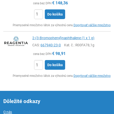
€
148,36
cena bez DPH
Do košíka
Ks
Priemyselné množstvo látok za výhodnú cenu
Dopytovať väčšie množstvo
2-(3-Bromophenyl)naphthalene (1 x 1 g)
CAS:
667940-23-0
Kat. č.
: R00FA78,1g
€
98,91
cena bez DPH
Do košíka
Ks
Priemyselné množstvo látok za výhodnú cenu
Dopytovať väčšie množstvo
Dôležité odkazy
O nás