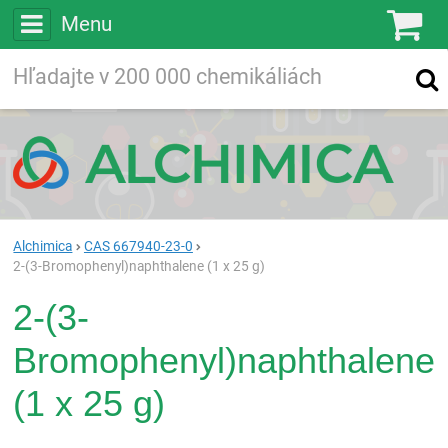
Menu
Ko
Vyhľadávajte
Vyhľadávanie
vo viac ako
200 000
chemických látkach
Hľadaj
Alchimica
CAS 667940-23-0
2-(3-Bromophenyl)naphthalene (1 x 25 g)
2-(3-
Bromophenyl)naphthalene
(1 x 25 g)