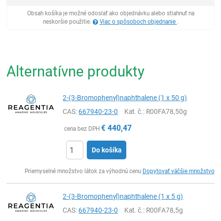
Obsah košíka je možné odoslať ako objednávku alebo stiahnuť na
neskoršie použitie.
Viac o spôsoboch objednanie
.
Alternatívne produkty
2-(3-Bromophenyl)naphthalene (1 x 50 g)
CAS:
667940-23-0
Kat. č.
: R00FA78,50g
€
440,47
cena bez DPH
Do košíka
Ks
Priemyselné množstvo látok za výhodnú cenu
Dopytovať väčšie množstvo
2-(3-Bromophenyl)naphthalene (1 x 5 g)
CAS:
667940-23-0
Kat. č.
: R00FA78,5g