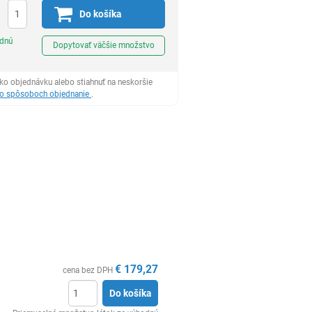
Do košíka
Ks
odnú
Dopytovať väčšie množstvo
ko objednávku alebo stiahnuť na neskoršie
 o spôsoboch objednanie
.
€
179,27
cena bez DPH
Do košíka