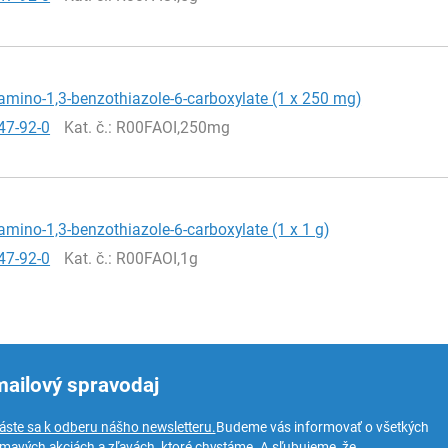
amino-1,3-benzothiazole-6-carboxylate (1 x 250 mg)
47-92-0
Kat. č.
: R00FAOI,250mg
amino-1,3-benzothiazole-6-carboxylate (1 x 1 g)
47-92-0
Kat. č.
: R00FAOI,1g
mailový spravodaj
láste sa k odberu nášho newsletteru.
Budeme vás informovať o všetkých
ímavých akciách a zľavách, ktoré chystáme. A sľubujeme, že