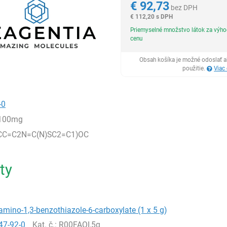
€
92,73
bez DPH
€
112,20 s DPH
Priemyselné množstvo látok za výh
cenu
Obsah košíka je možné odoslať a
použitie.
Viac
-0
,100mg
CC=C2N=C(N)SC2=C1)OC
ty
amino-1,3-benzothiazole-6-carboxylate (1 x 5 g)
47-92-0
Kat. č.
: R00FAOI,5g