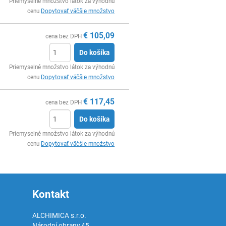
Ks
Priemyselné množstvo látok za výhodnú
cenu
Dopytovať väčšie množstvo
€
105,09
cena bez DPH
Do košíka
Ks
Priemyselné množstvo látok za výhodnú
cenu
Dopytovať väčšie množstvo
€
117,45
cena bez DPH
Do košíka
Ks
Priemyselné množstvo látok za výhodnú
cenu
Dopytovať väčšie množstvo
Kontakt
ALCHIMICA s.r.o.
Národní obrany 45