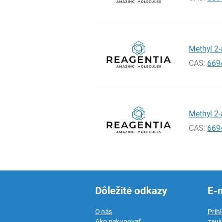
Methyl 2-
CAS:
669
Methyl 2-
CAS:
669
Dôležité odkazy
E-
O nás
Prih
Ako nakupovať
zauj