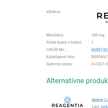
Výrobca:
Množstvo:
100 mg
Počet kusov v balení:
1
CAS/ID No.:
66947-92
Katalógové číslo:
R00FAOI
Súhrnný vzorec:
O=C(C1=
Alternatívne produk
Methyl 2-
CAS:
669