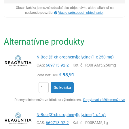
Obsah košíka je možné odoslať ako objednávku alebo stiahnuť na
neskoršie použitie.
Viac o spôsoboch objednanie
.
Alternatívne produkty
N-Boc-(3'-chlorophenyl)glycine (1 x 250 mg)
CAS:
669713-92-2
Kat. č.
: R00FAM5,250mg
€
98,91
cena bez DPH
Do košíka
Ks
Priemyselné množstvo látok za výhodnú cenu
Dopytovať väčšie množstvo
N-Boc-(3'-chlorophenyl)glycine (1 x 1 g)
CAS:
669713-92-2
Kat. č.
: R00FAM5,1g