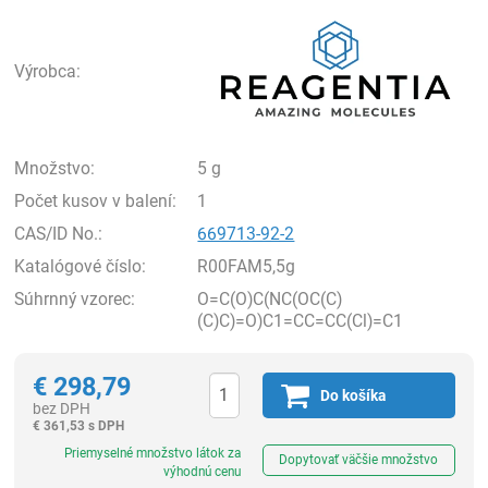
Rea
Výrobca:
Množstvo:
5 g
Počet kusov v balení:
1
CAS/ID No.:
669713-92-2
Katalógové číslo:
R00FAM5,5g
Súhrnný vzorec:
O=C(O)C(NC(OC(C)
(C)C)=O)C1=CC=CC(Cl)=C1
€
298,79
Do košíka
bez DPH
€
361,53 s DPH
Ks
Priemyselné množstvo látok za
Dopytovať väčšie množstvo
výhodnú cenu