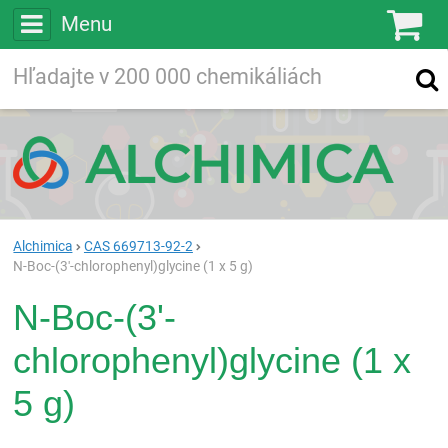
Menu
Ko
Vyhľadávajte
Vyhľadávanie
vo viac ako
200 000
chemických látkach
Hľadaj
Alchimica
CAS 669713-92-2
N-Boc-(3'-chlorophenyl)glycine (1 x 5 g)
N-Boc-(3'-
chlorophenyl)glycine (1 x
5 g)