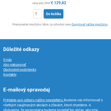
€
129,82
cena bez DPH
Do košíka
Ks
Priemyselné množstvo látok za výhodnú cenu
Dopytovať väčšie množstvo
Dôležité odkazy
O nás
Ako nakupovať
Obchodné podmienky
Kontakty
E-mailový spravodaj
Prihláste sa k odberu nášho newsletteru.
Budeme vás informovať o
všetkých zaujímavých akciách a zľavách, ktoré chystáme. A
sľubujeme, že spravodajca budeme posielať len občas, aby sme