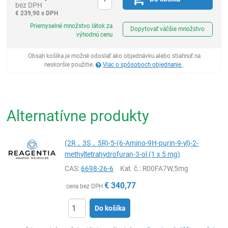
bez DPH
€
239,90 s DPH
Ks
Priemyselné množstvo látok za
Dopytovať väčšie množstvo
výhodnú cenu
Obsah košíka je možné odoslať ako objednávku alebo stiahnuť na
neskoršie použitie.
Viac o spôsoboch objednanie
.
Alternatívne produkty
(2R，3S，5R)-5-(6-Amino-9H-purin-9-yl)-2-
methyltetrahydrofuran-3-ol (1 x 5 mg)
CAS:
6698-26-6
Kat. č.
: R00FA7W,5mg
€
340,77
cena bez DPH
Do košíka
Ks