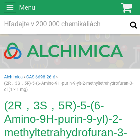
Menu
Ko
Vyhľadávajte
Vyhľadávanie
vo viac ako
200 000
chemických látkach
Hľadaj
Alchimica
CAS 6698-26-6
(2R，3S，5R)-5-(6-Amino-9H-purin-9-yl)-2-methyltetrahydrofuran-3-
ol (1 x 1 mg)
(2R，3S，5R)-5-(6-
Amino-9H-purin-9-yl)-2-
methyltetrahydrofuran-3-