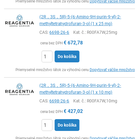
Priemyselné množstvo látok za výhodnú cenu
Dopytovať väčšie množstvo
(2R，3S，5R)-5-(6-Amino-9H-purin-9-yl)-2-
methyltetrahydrofuran-3-ol (1 x 25 mg)
CAS:
6698-26-6
Kat. č.
: R00FA7W,25mg
€
672,78
cena bez DPH
Do košíka
Ks
Priemyselné množstvo látok za výhodnú cenu
Dopytovať väčšie množstvo
(2R，3S，5R)-5-(6-Amino-9H-purin-9-yl)-2-
methyltetrahydrofuran-3-ol (1 x 10 mg)
CAS:
6698-26-6
Kat. č.
: R00FA7W,10mg
€
427,02
cena bez DPH
Do košíka
Ks
Priemyselné množstvo látok za výhodnú cenu
Dopytovať väčšie množstvo