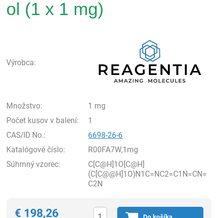
ol (1 x 1 mg)
Rea
Výrobca:
Množstvo:
1 mg
Počet kusov v balení:
1
CAS/ID No.:
6698-26-6
Katalógové číslo:
R00FA7W,1mg
Súhrnný vzorec:
C[C@H]1O[C@H]
(C[C@@H]1O)N1C=NC2=C1N=CN=
C2N
€
198,26
Do košíka