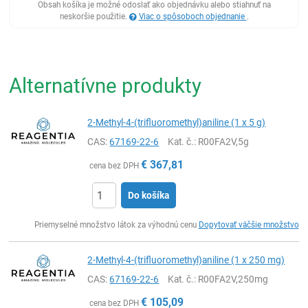
Obsah košíka je možné odoslať ako objednávku alebo stiahnuť na
neskoršie použitie.
Viac o spôsoboch objednanie
.
Alternatívne produkty
2-Methyl-4-(trifluoromethyl)aniline (1 x 5 g)
CAS:
67169-22-6
Kat. č.
: R00FA2V,5g
€
367,81
cena bez DPH
Do košíka
Ks
Priemyselné množstvo látok za výhodnú cenu
Dopytovať väčšie množstvo
2-Methyl-4-(trifluoromethyl)aniline (1 x 250 mg)
CAS:
67169-22-6
Kat. č.
: R00FA2V,250mg
€
105,09
cena bez DPH