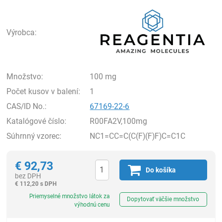
Rea
Výrobca:
Množstvo:
100 mg
Počet kusov v balení:
1
CAS/ID No.:
67169-22-6
Katalógové číslo:
R00FA2V,100mg
Súhrnný vzorec:
NC1=CC=C(C(F)(F)F)C=C1C
€
92,73
Do košíka
bez DPH
€
112,20 s DPH
Ks
Priemyselné množstvo látok za
Dopytovať väčšie množstvo
výhodnú cenu