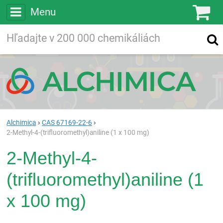
Menu
Ko
Vyhľadávajte
Vyhľadávanie
vo viac ako
200 000
chemických látkach
Hľadaj
Alchimica
CAS 67169-22-6
2-Methyl-4-(trifluoromethyl)aniline (1 x 100 mg)
2-Methyl-4-
(trifluoromethyl)aniline (1
x 100 mg)