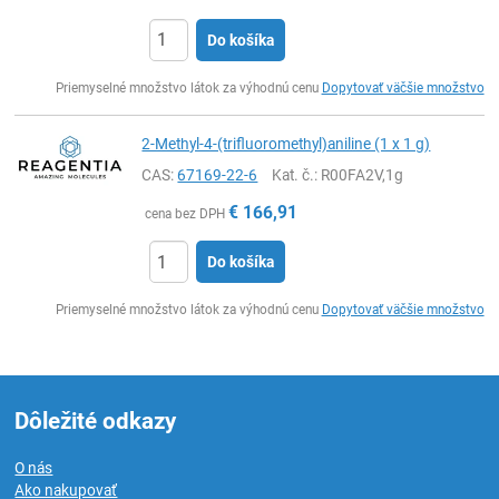
Do košíka
Ks
Priemyselné množstvo látok za výhodnú cenu
Dopytovať väčšie množstvo
2-Methyl-4-(trifluoromethyl)aniline (1 x 1 g)
CAS:
67169-22-6
Kat. č.
: R00FA2V,1g
€
166,91
cena bez DPH
Do košíka
Ks
Priemyselné množstvo látok za výhodnú cenu
Dopytovať väčšie množstvo
Dôležité odkazy
O nás
Ako nakupovať