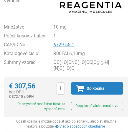
Výrobca:
Množstvo:
10 mg
Počet kusov v balení:
1
CAS/ID No.:
6729-55-1
Katalógové číslo:
R00FAL6,10mg
Súhrnný vzorec:
OC(=O)CNC(=O)CC[C@@H]
(N)C(=O)O
€
307,56
Do košíka
bez DPH
€
372,15 s DPH
Ks
Priemyselné množstvo látok za
Dopytovať väčšie množstvo
výhodnú cenu
Obsah košíka je možné odoslať ako objednávku alebo stiahnuť na
neskoršie použitie.
Viac o spôsoboch objednanie
.