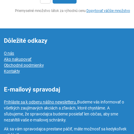
Ks
Priemyselné množstvo látok za výhodnú cenu
Dopytovať väčšie množstvo
Dôležité odkazy
O nás
Ako nakupovať
Obchodné podmienky
Kontakty
E-mailový spravodaj
Prihláste sa k odberu nášho newsletteru.
Budeme vás informovať o
všetkých zaujímavých akciách a zľavách, ktoré chystáme. A
sľubujeme, že spravodajca budeme posielať len občas, aby sme
nezahltili vaše e-mailovej schránky.
Ak sa vám spravodajca prestane páčiť, máte možnosť sa kedykoľvek