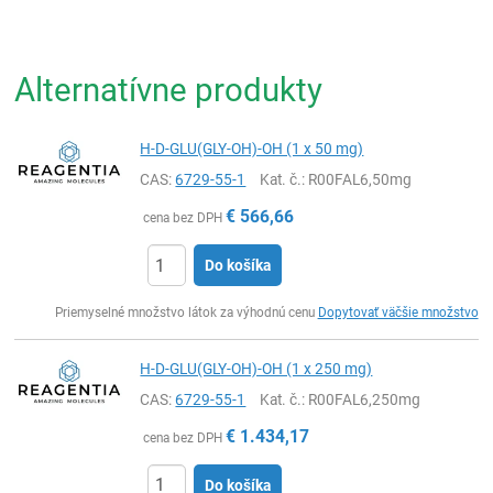
Alternatívne produkty
H-D-GLU(GLY-OH)-OH (1 x 50 mg)
CAS:
6729-55-1
Kat. č.
: R00FAL6,50mg
€
566,66
cena bez DPH
Do košíka
Ks
Priemyselné množstvo látok za výhodnú cenu
Dopytovať väčšie množstvo
H-D-GLU(GLY-OH)-OH (1 x 250 mg)
CAS:
6729-55-1
Kat. č.
: R00FAL6,250mg
€
1.434,17
cena bez DPH
Do košíka