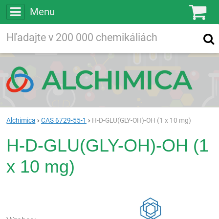
Menu
Ko
Vyhľadávajte
Vyhľadávanie
vo viac ako
200 000
chemických látkach
Hľadaj
Alchimica
CAS 6729-55-1
H-D-GLU(GLY-OH)-OH (1 x 10 mg)
H-D-GLU(GLY-OH)-OH (1
x 10 mg)
Rea