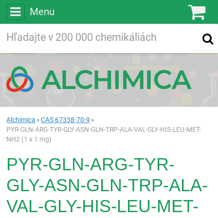
Menu
Ko
Vyhľadávajte
Vyhľadávanie
vo viac ako
200 000
chemických látkach
Hľadaj
Alchimica
CAS 67338-70-9
PYR-GLN-ARG-TYR-GLY-ASN-GLN-TRP-ALA-VAL-GLY-HIS-LEU-MET-
NH2 (1 x 1 mg)
PYR-GLN-ARG-TYR-
GLY-ASN-GLN-TRP-ALA-
VAL-GLY-HIS-LEU-MET-