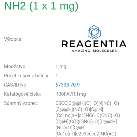
NH2 (1 x 1 mg)
Rea
Výrobca:
Množstvo:
1 mg
Počet kusov v balení:
1
CAS/ID No.:
67338-70-9
Katalógové číslo:
R00FA7R,1mg
Súhrnný vzorec:
CSCC[C@@H](C(=O)N)NC(=O)
[C@@H](NC(=O)[C@H]
(Cc1nc[nH]c1)NC(=O)CNC(=O)
[C@H](C(C)C)NC(=O)[C@@H]
(NC(=O)[C@H]
(Cc1c[nH]c2c1cccc2)NC(=O)