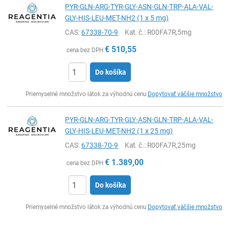
PYR-GLN-ARG-TYR-GLY-ASN-GLN-TRP-ALA-VAL-
GLY-HIS-LEU-MET-NH2 (1 x 5 mg)
CAS:
67338-70-9
Kat. č.
: R00FA7R,5mg
€
510,55
cena bez DPH
Do košíka
Ks
Priemyselné množstvo látok za výhodnú cenu
Dopytovať väčšie množstvo
PYR-GLN-ARG-TYR-GLY-ASN-GLN-TRP-ALA-VAL-
GLY-HIS-LEU-MET-NH2 (1 x 25 mg)
CAS:
67338-70-9
Kat. č.
: R00FA7R,25mg
€
1.389,00
cena bez DPH
Do košíka
Ks
Priemyselné množstvo látok za výhodnú cenu
Dopytovať väčšie množstvo