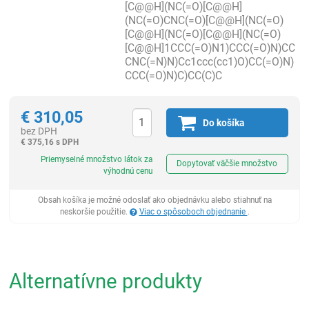
[C@@H](NC(=O)[C@@H]
(NC(=O)CNC(=O)[C@@H](NC(=O)
[C@@H](NC(=O)[C@@H](NC(=O)
[C@@H]1CCC(=O)N1)CCC(=O)N)CC
CNC(=N)N)Cc1ccc(cc1)O)CC(=O)N)
CCC(=O)N)C)CC(C)C
€
310,05
Do košíka
bez DPH
€
375,16 s DPH
Ks
Priemyselné množstvo látok za
Dopytovať väčšie množstvo
výhodnú cenu
Obsah košíka je možné odoslať ako objednávku alebo stiahnuť na
neskoršie použitie.
Viac o spôsoboch objednanie
.
Alternatívne produkty