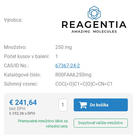
Rea
Výrobca:
Množstvo:
250 mg
Počet kusov v balení:
1
CAS/ID No.:
67367-24-2
Katalógové číslo:
R00FAA8,250mg
Súhrnný vzorec:
COC(=O)C1=C(O)C=CN=C1
€
241,64
Do košíka
bez DPH
€
292,38 s DPH
Ks
Priemyselné množstvo látok za
Dopytovať väčšie množstvo
výhodnú cenu