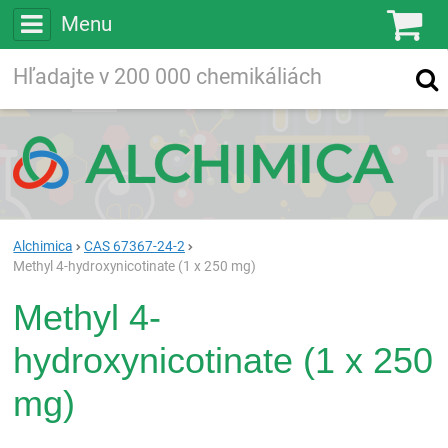
Menu
Ko
Vyhľadávajte
Vyhľadávanie
vo viac ako
200 000
chemických látkach
Hľadaj
Alchimica
CAS 67367-24-2
Methyl 4-hydroxynicotinate (1 x 250 mg)
Methyl 4-
hydroxynicotinate (1 x 250
mg)