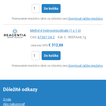
Do košíka
Ks
Priemyselné množstvo látok za výhodnú cenu
Dopytovať väčšie množstvo
Methyl 4-hydroxynicotinate (1 x 1 g)
CAS:
67367-24-2
Kat. č.
: R00FAA8,1g
€
312,88
cena bez DPH
Do košíka
Ks
Priemyselné množstvo látok za výhodnú cenu
Dopytovať väčšie množstvo
Dôležité odkazy
O nás
Ako nakupovať