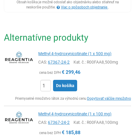
Obsah košíka je možné odoslať ako objednávku alebo stiahnuť na
neskoršie použitie.
Viac o spôsoboch objednanie
.
Alternatívne produkty
Methyl 4-hydroxynicotinate (1 x 500 mg)
CAS:
67367-24-2
Kat. č.
: R00FAA8,500mg
€
299,46
cena bez DPH
Do košíka
Ks
Priemyselné množstvo látok za výhodnú cenu
Dopytovať väčšie množstvo
Methyl 4-hydroxynicotinate (1 x 100 mg)
CAS:
67367-24-2
Kat. č.
: R00FAA8,100mg
€
185,88
cena bez DPH