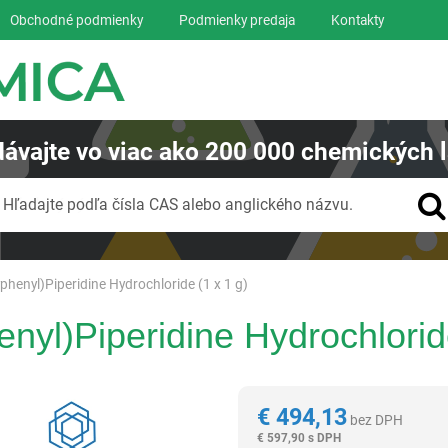
Obchodné podmienky
Podmienky predaja
Kontakty
ávajte
vo viac ako
200 000
chemických l
Vyhľadávanie
Hľadajte podľa čísla CAS alebo anglického názvu.
henyl)Piperidine Hydrochloride (1 x 1 g)
nyl)Piperidine Hydrochloride
Reagentia
€
494,13
bez DPH
€
597,90 s DPH