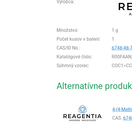
Výrobca:
Množstvo:
1 g
Počet kusov v balení:
1
CAS/ID No.:
6748-48-
Katalógové číslo:
R00FAAN
Súhrnný vzorec:
COC1=CC
Alternatívne produk
4-(4-Meth
CAS:
674