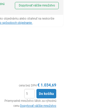
Ks
odnú
Dopytovať väčšie množstvo
ko objednávku alebo stiahnuť na neskoršie
 o spôsoboch objednanie
.
€
1.034,69
cena bez DPH
Do košíka
Ks
Priemyselné množstvo látok za výhodnú
cenu
Dopytovať väčšie množstvo