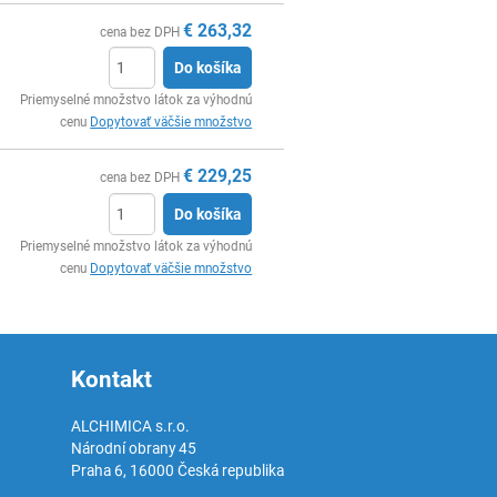
€
263,32
cena bez DPH
Do košíka
Ks
Priemyselné množstvo látok za výhodnú
cenu
Dopytovať väčšie množstvo
€
229,25
cena bez DPH
Do košíka
Ks
Priemyselné množstvo látok za výhodnú
cenu
Dopytovať väčšie množstvo
Kontakt
ALCHIMICA s.r.o.
Národní obrany 45
Praha 6
,
16000
Česká republika