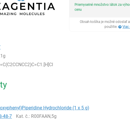
Priemyselné množstvo látok za výh
cenu
Obsah košíka je možné odoslať a
použitie.
Viac
7
,1g
=C(C2CCNCC2)C=C1.[H]Cl
ty
oxyphenyl)Piperidine Hydrochloride (1 x 5 g)
8-48-7
Kat. č.
: R00FAAN,5g