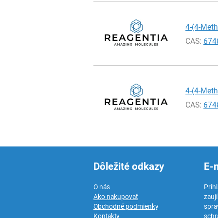
4-(4-Meth
CAS:
674
4-(4-Meth
CAS:
674
Dôležité odkazy
E-
O nás
Prih
Ako nakupovať
zauj
Obchodné podmienky
spra
Kontakty
schr