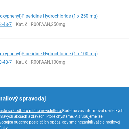
oxyphenyl)Piperidine Hydrochloride (1 x 250 mg)
8-48-7
Kat. č.
: R00FAAN,250mg
oxyphenyl)Piperidine Hydrochloride (1 x 100 mg)
8-48-7
Kat. č.
: R00FAAN,100mg
mailový spravodaj
láste sa k odberu nášho newsletteru.
Budeme vás informovať o všetkých
ímavých akciách a zľavách, ktoré chystáme. A sľubujeme, že
vodajca budeme posielať len občas, aby sme nezahltili vaše e-mailovej
ánky.