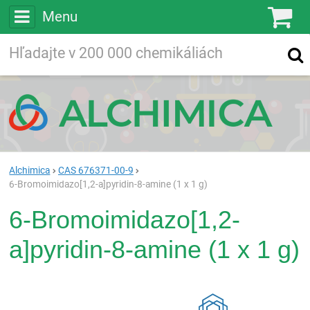
Menu
Ko
Vyhľadávajte
Vyhľadávanie
vo viac ako
200 000
chemických látkach
Hľadaj
Alchimica
CAS 676371-00-9
6-Bromoimidazo[1,2-a]pyridin-8-amine (1 x 1 g)
6-Bromoimidazo[1,2-
a]pyridin-8-amine (1 x 1 g)
Rea