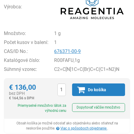
Výrobca:
Množstvo:
1 g
Počet kusov v balení:
1
CAS/ID No.:
676371-00-9
Katalógové číslo:
R00FAFU,1g
Súhrnný vzorec:
C2=C[N]1C=C(Br)C=C(C1=N2)N
€
136,00
Do košíka
bez DPH
€
164,56 s DPH
Ks
Priemyselné množstvo látok za
Dopytovať väčšie množstvo
výhodnú cenu
Obsah košíka je možné odoslať ako objednávku alebo stiahnuť na
neskoršie použitie.
Viac o spôsoboch objednanie
.