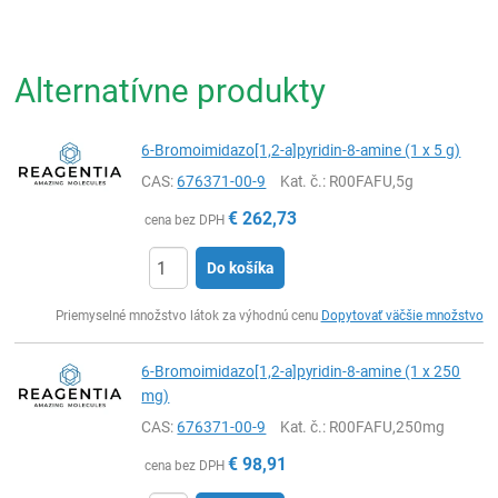
Alternatívne produkty
6-Bromoimidazo[1,2-a]pyridin-8-amine (1 x 5 g)
CAS:
676371-00-9
Kat. č.
: R00FAFU,5g
€
262,73
cena bez DPH
Do košíka
Ks
Priemyselné množstvo látok za výhodnú cenu
Dopytovať väčšie množstvo
6-Bromoimidazo[1,2-a]pyridin-8-amine (1 x 250
mg)
CAS:
676371-00-9
Kat. č.
: R00FAFU,250mg
€
98,91
cena bez DPH