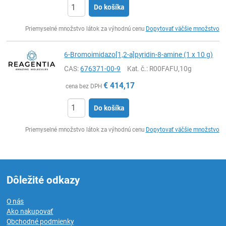
Do košíka
Ks
Priemyselné množstvo látok za výhodnú cenu
Dopytovať väčšie množstvo
6-Bromoimidazo[1,2-a]pyridin-8-amine (1 x 10 g)
CAS:
676371-00-9
Kat. č.
: R00FAFU,10g
€
414,17
cena bez DPH
Do košíka
Ks
Priemyselné množstvo látok za výhodnú cenu
Dopytovať väčšie množstvo
Dôležité odkazy
O nás
Ako nakupovať
Obchodné podmienky