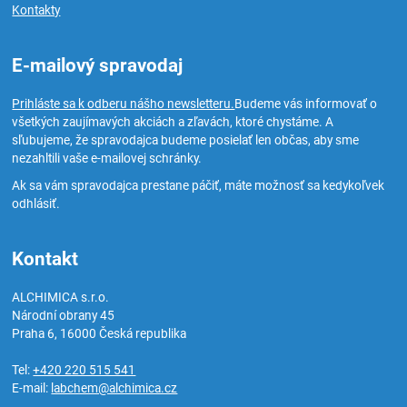
Kontakty
E-mailový spravodaj
Prihláste sa k odberu nášho newsletteru.
Budeme vás informovať o
všetkých zaujímavých akciách a zľavách, ktoré chystáme. A
sľubujeme, že spravodajca budeme posielať len občas, aby sme
nezahltili vaše e-mailovej schránky.
Ak sa vám spravodajca prestane páčiť, máte možnosť sa kedykoľvek
odhlásiť.
Kontakt
ALCHIMICA s.r.o.
Národní obrany 45
Praha 6
,
16000
Česká republika
Tel:
+420 220 515 541
E-mail:
labchem@alchimica.cz