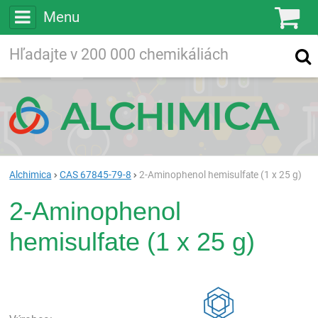
Menu
Ko
Vyhľadávajte
Vyhľadávanie
vo viac ako
200 000
chemických látkach
Hľadaj
Alchimica
CAS 67845-79-8
2-Aminophenol hemisulfate (1 x 25 g)
2-Aminophenol
hemisulfate (1 x 25 g)
Rea