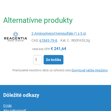
Alternatívne produkty
2-Aminophenol hemisulfate (1 x 5 g)
CAS:
67845-79-8
Kat. č.
: R00FA5S,5g
€
241,64
cena bez DPH
Do košíka
Ks
Priemyselné množstvo látok za výhodnú cenu
Dopytovať väčšie množstvo
Dôležité odkazy
O nás
Ako nakupovať