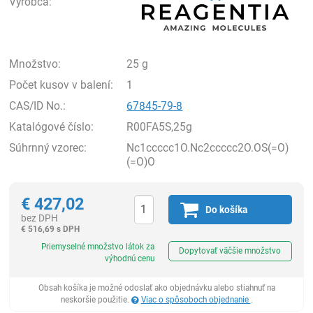
Výrobca:
Množstvo:
25 g
Počet kusov v balení:
1
CAS/ID No.:
67845-79-8
Katalógové číslo:
R00FA5S,25g
Súhrnný vzorec:
Nc1ccccc1O.Nc2ccccc2O.OS(=O)
(=O)O
€
427,02
Do košíka
bez DPH
€
516,69 s DPH
Ks
Priemyselné množstvo látok za
Dopytovať väčšie množstvo
výhodnú cenu
Obsah košíka je možné odoslať ako objednávku alebo stiahnuť na
neskoršie použitie.
Viac o spôsoboch objednanie
.