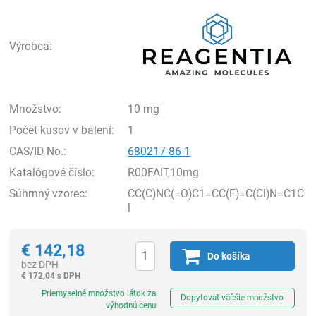
Rea
Výrobca:
Množstvo:
10 mg
Počet kusov v balení:
1
CAS/ID No.:
680217-86-1
Katalógové číslo:
R00FAIT,10mg
Súhrnný vzorec:
CC(C)NC(=O)C1=CC(F)=C(Cl)N=C1C
l
€
142,18
Do košíka
bez DPH
€
172,04 s DPH
Ks
Priemyselné množstvo látok za
Dopytovať väčšie množstvo
výhodnú cenu