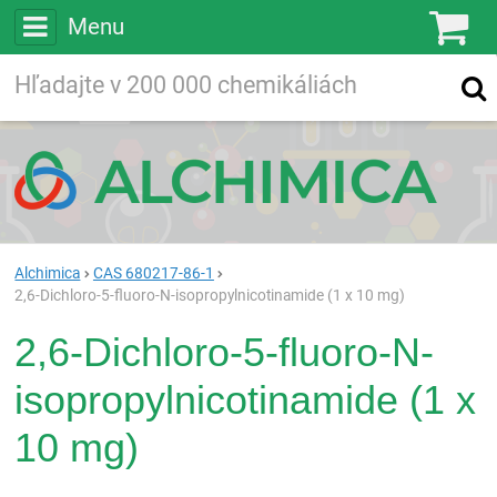
Menu
Ko
Vyhľadávajte
Vyhľadávanie
vo viac ako
200 000
chemických látkach
Hľadaj
Alchimica
CAS 680217-86-1
2,6-Dichloro-5-fluoro-N-isopropylnicotinamide (1 x 10 mg)
2,6-Dichloro-5-fluoro-N-
isopropylnicotinamide (1 x
10 mg)