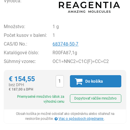
Výrobca:
Množstvo:
1 g
Počet kusov v balení:
1
CAS/ID No.:
683748-50-7
Katalógové číslo:
R00FA87,1g
Súhrnný vzorec:
OC1=NNC2=C1C(F)=CC=C2
€
154,55
Do košíka
bez DPH
€
187,00 s DPH
Ks
Priemyselné množstvo látok za
Dopytovať väčšie množstvo
výhodnú cenu
Obsah košíka je možné odoslať ako objednávku alebo stiahnuť na
neskoršie použitie.
Viac o spôsoboch objednanie
.