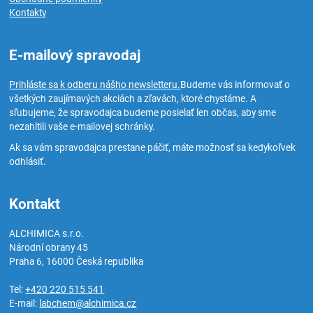
Kontakty
E-mailový spravodaj
Prihláste sa k odberu nášho newsletteru.
Budeme vás informovať o
všetkých zaujímavých akciách a zľavách, ktoré chystáme. A
sľubujeme, že spravodajca budeme posielať len občas, aby sme
nezahltili vaše e-mailovej schránky.
Ak sa vám spravodajca prestane páčiť, máte možnosť sa kedykoľvek
odhlásiť.
Kontakt
ALCHIMICA s.r.o.
Národní obrany 45
Praha 6
,
16000
Česká republika
Tel:
+420 220 515 541
E-mail:
labchem@alchimica.cz