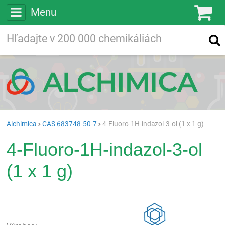
Menu
Ko
Vyhľadávajte
Vyhľadávanie
vo viac ako
200 000
chemických látkach
Hľadaj
Alchimica
CAS 683748-50-7
4-Fluoro-1H-indazol-3-ol (1 x 1 g)
4-Fluoro-1H-indazol-3-ol
(1 x 1 g)
Rea