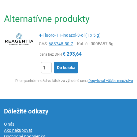
Alternatívne produkty
4-Fluoro-1H-indazol-3-ol (1 x 5 g)
CAS:
683748-50-7
Kat. č.
: R00FA87,5g
€
293,64
cena bez DPH
Do košíka
Ks
Priemyselné množstvo látok za výhodnú cenu
Dopytovať väčšie množstvo
Dôležité odkazy
O nás
Ako nakupovať
Obchodné podmienky