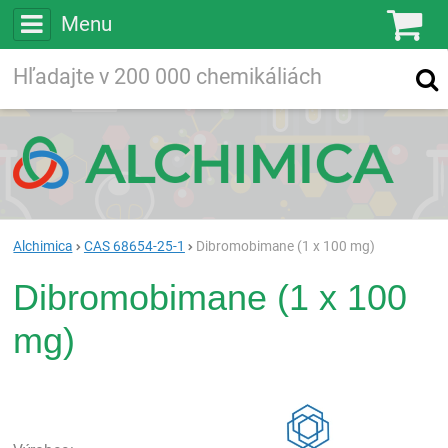
Menu
Ko
Vyhľadávajte
Vyhľadávanie
vo viac ako
200 000
chemických látkach
Hľadaj
Alchimica
CAS 68654-25-1
Dibromobimane (1 x 100 mg)
Dibromobimane (1 x 100
mg)
Rea