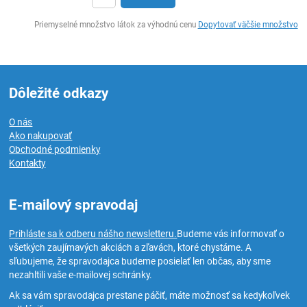
Ks
Priemyselné množstvo látok za výhodnú cenu
Dopytovať väčšie množstvo
Dôležité odkazy
O nás
Ako nakupovať
Obchodné podmienky
Kontakty
E-mailový spravodaj
Prihláste sa k odberu nášho newsletteru.
Budeme vás informovať o
všetkých zaujímavých akciách a zľavách, ktoré chystáme. A
sľubujeme, že spravodajca budeme posielať len občas, aby sme
nezahltili vaše e-mailovej schránky.
Ak sa vám spravodajca prestane páčiť, máte možnosť sa kedykoľvek