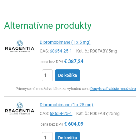
Alternatívne produkty
Dibromobimane (1 x 5 mg)
CAS:
68654-25-1
Kat. č.
: R00FABY,5mg
€
387,24
cena bez DPH
Do košíka
Ks
Priemyselné množstvo látok za výhodnú cenu
Dopytovať väčšie množstvo
Dibromobimane (1 x 25 mg)
CAS:
68654-25-1
Kat. č.
: R00FABY,25mg
€
604,09
cena bez DPH
Do košíka