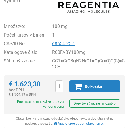
Výrobca:
Množstvo:
100 mg
Počet kusov v balení:
1
CAS/ID No.:
68654-25-1
Katalógové číslo:
R00FABY,100mg
Súhrnný vzorec:
CC1=C(CBr)N2N(C1=O)C(=O)C(C)=C
2CBr
€
1.623,30
Do košíka
bez DPH
€
1.964,19 s DPH
Ks
Priemyselné množstvo látok za
Dopytovať väčšie množstvo
výhodnú cenu
Obsah košíka je možné odoslať ako objednávku alebo stiahnuť na
neskoršie použitie.
Viac o spôsoboch objednanie
.