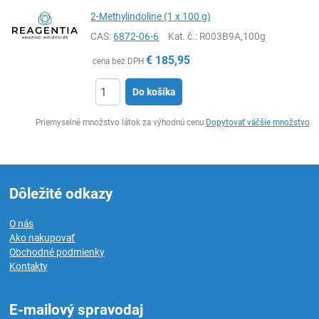
2-Methylindoline (1 x 100 g)
CAS:
6872-06-6
Kat. č.
: R003B9A,100g
€
185,95
cena bez DPH
Do košíka
Ks
Priemyselné množstvo látok za výhodnú cenu
Dopytovať väčšie množstvo
Dôležité odkazy
O nás
Ako nakupovať
Obchodné podmienky
Kontakty
E-mailový spravodaj