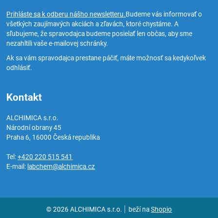
Prihláste sa k odberu nášho newsletteru.
Budeme vás informovať o
všetkých zaujímavých akciách a zľavách, ktoré chystáme. A
sľubujeme, že spravodajca budeme posielať len občas, aby sme
nezahltili vaše e-mailovej schránky.
Ak sa vám spravodajca prestane páčiť, máte možnosť sa kedykoľvek
odhlásiť.
Kontakt
ALCHIMICA s.r.o.
Národní obrany 45
Praha 6
,
16000
Česká republika
Tel:
+420 220 515 541
E-mail:
labchem@alchimica.cz
© 2026 ALCHIMICA s.r.o.
beží na
Shopio