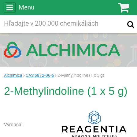
Menu
Ko
Vyhľadávajte
Vyhľadávanie
vo viac ako
200 000
chemických látkach
Hľadaj
Alchimica
CAS 6872-06-6
2-Methylindoline (1 x 5 g)
2-Methylindoline (1 x 5 g)
Rea
Výrobca: