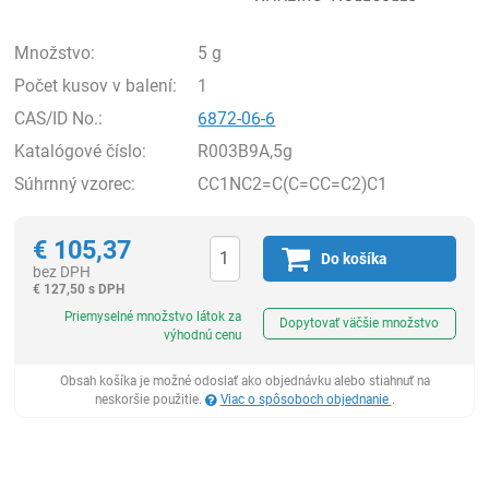
Množstvo:
5 g
Počet kusov v balení:
1
CAS/ID No.:
6872-06-6
Katalógové číslo:
R003B9A,5g
Súhrnný vzorec:
CC1NC2=C(C=CC=C2)C1
€
105,37
Do košíka
bez DPH
€
127,50 s DPH
Ks
Priemyselné množstvo látok za
Dopytovať väčšie množstvo
výhodnú cenu
Obsah košíka je možné odoslať ako objednávku alebo stiahnuť na
neskoršie použitie.
Viac o spôsoboch objednanie
.