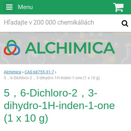
Menu
Ko
Vyhľadávajte
Vyhľadávanie
vo viac ako
200 000
chemických látkach
Hľadaj
Alchimica
CAS 68755-31-7
5，6-Dichloro-2，3-dihydro-1H-inden-1-one (1 x 10 g)
5，6-Dichloro-2，3-
dihydro-1H-inden-1-one
(1 x 10 g)