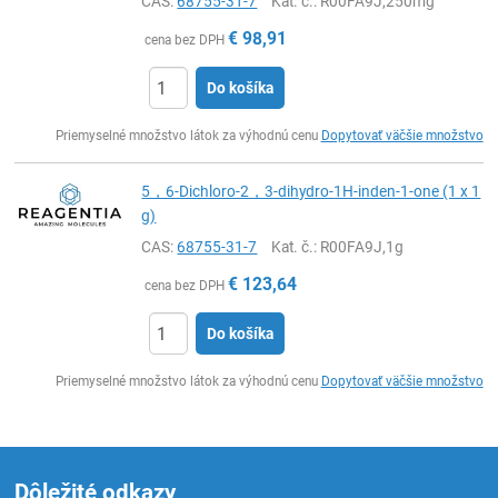
CAS:
68755-31-7
Kat. č.
: R00FA9J,250mg
€
98,91
cena bez DPH
Do košíka
Ks
Priemyselné množstvo látok za výhodnú cenu
Dopytovať väčšie množstvo
5，6-Dichloro-2，3-dihydro-1H-inden-1-one (1 x 1
g)
CAS:
68755-31-7
Kat. č.
: R00FA9J,1g
€
123,64
cena bez DPH
Do košíka
Ks
Priemyselné množstvo látok za výhodnú cenu
Dopytovať väčšie množstvo
Dôležité odkazy