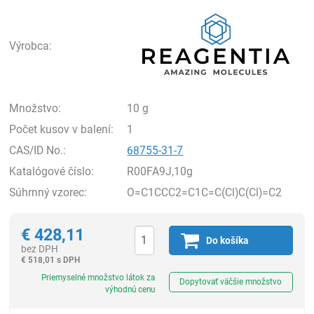
Rea
Výrobca:
Množstvo:
10 g
Počet kusov v balení:
1
CAS/ID No.:
68755-31-7
Katalógové číslo:
R00FA9J,10g
Súhrnný vzorec:
O=C1CCC2=C1C=C(Cl)C(Cl)=C2
€
428,11
Do košíka
bez DPH
€
518,01 s DPH
Ks
Priemyselné množstvo látok za
Dopytovať väčšie množstvo
výhodnú cenu