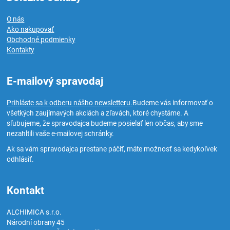
O nás
Ako nakupovať
Obchodné podmienky
Kontakty
E-mailový spravodaj
Prihláste sa k odberu nášho newsletteru.
Budeme vás informovať o
všetkých zaujímavých akciách a zľavách, ktoré chystáme. A
sľubujeme, že spravodajca budeme posielať len občas, aby sme
nezahltili vaše e-mailovej schránky.
Ak sa vám spravodajca prestane páčiť, máte možnosť sa kedykoľvek
odhlásiť.
Kontakt
ALCHIMICA s.r.o.
Národní obrany 45