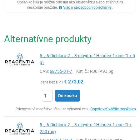
Obsah košíka je možné odoslať ako objednávku alebo stiahnuť na
neskoršie použitie.
Viac o spôsoboch objednanie
.
Alternatívne produkty
5，6-Dichloro-2，3-dihydro-1H-inden-1-one (1 x 5
g)
CAS:
68755-31-7
Kat. č.
: R00FA9J,5g
€
273,02
cena bez DPH
Do košíka
Ks
Priemyselné množstvo látok za výhodnú cenu
Dopytovať väčšie množstvo
5，6-Dichloro-2，3-dihydro-1H-inden-1-one (1 x
250 mg)