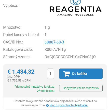
Výrobca:
Množstvo:
1 g
Počet kusov v balení:
1
CAS/ID No.:
68887-68-3
Katalógové číslo:
R00FA7N,1g
Súhrnný vzorec:
O=C(CCCCCCCN1C=CN=C1)O
€
1.434,32
Do košíka
bez DPH
€
1.735,53 s DPH
Ks
Priemyselné množstvo látok za
Dopytovať väčšie množstvo
výhodnú cenu
Obsah košíka je možné odoslať ako objednávku alebo stiahnuť na
neskoršie použitie.
Viac o spôsoboch objednanie
.