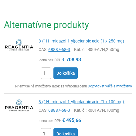
Alternatívne produkty
8-(1H-Imidazol-1-yl)octanoic acid (1 x 250 mg)
CAS:
68887-68-3
Kat. č.
: R00FA7N,250mg
€
708,93
cena bez DPH
Do košíka
Ks
Priemyselné množstvo látok za výhodnú cenu
Dopytovať väčšie množstvo
8-(1H-Imidazol-1-yl)octanoic acid (1 x 100 mg)
CAS:
68887-68-3
Kat. č.
: R00FA7N,100mg
€
495,66
cena bez DPH
Do košíka