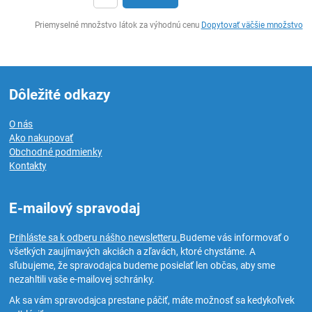
Ks
Priemyselné množstvo látok za výhodnú cenu
Dopytovať väčšie množstvo
Dôležité odkazy
O nás
Ako nakupovať
Obchodné podmienky
Kontakty
E-mailový spravodaj
Prihláste sa k odberu nášho newsletteru.
Budeme vás informovať o
všetkých zaujímavých akciách a zľavách, ktoré chystáme. A
sľubujeme, že spravodajca budeme posielať len občas, aby sme
nezahltili vaše e-mailovej schránky.
Ak sa vám spravodajca prestane páčiť, máte možnosť sa kedykoľvek