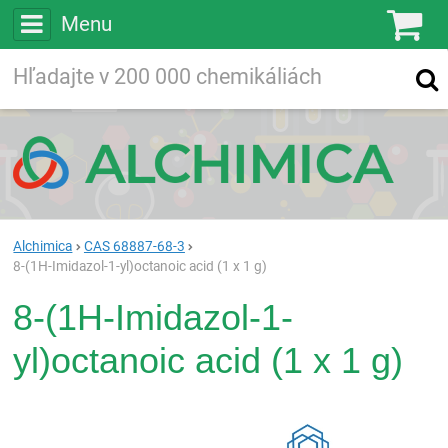
Menu
Ko
Vyhľadávajte
Vyhľadávanie
vo viac ako
200 000
chemických látkach
Hľadaj
Alchimica
CAS 68887-68-3
8-(1H-Imidazol-1-yl)octanoic acid (1 x 1 g)
8-(1H-Imidazol-1-
yl)octanoic acid (1 x 1 g)
Rea