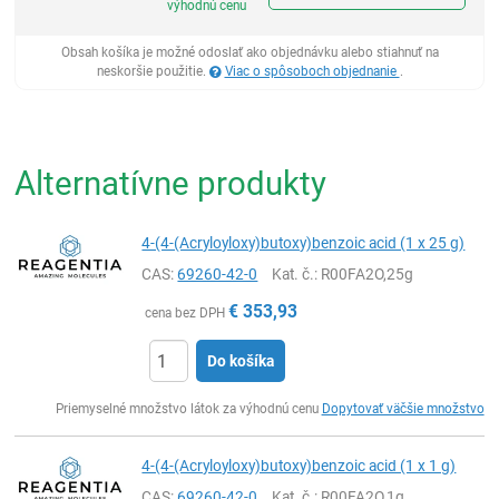
výhodnú cenu
Obsah košíka je možné odoslať ako objednávku alebo stiahnuť na
neskoršie použitie.
Viac o spôsoboch objednanie
.
Alternatívne produkty
4-(4-(Acryloyloxy)butoxy)benzoic acid (1 x 25 g)
CAS:
69260-42-0
Kat. č.
: R00FA2O,25g
€
353,93
cena bez DPH
Do košíka
Ks
Priemyselné množstvo látok za výhodnú cenu
Dopytovať väčšie množstvo
4-(4-(Acryloyloxy)butoxy)benzoic acid (1 x 1 g)
CAS:
69260-42-0
Kat. č.
: R00FA2O,1g