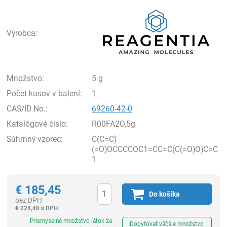
Rea
Výrobca:
Množstvo:
5 g
Počet kusov v balení:
1
CAS/ID No.:
69260-42-0
Katalógové číslo:
R00FA2O,5g
Súhrnný vzorec:
C(C=C)
(=O)OCCCCOC1=CC=C(C(=O)O)C=C
1
€
185,45
Do košíka
bez DPH
€
224,40 s DPH
Ks
Priemyselné množstvo látok za
Dopytovať väčšie množstvo