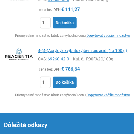
€
111,27
cena bez DPH
Do košíka
Ks
Priemyselné množstvo látok za výhodnú cenu
Dopytovať väčšie množstvo
4-(4-(Acryloyloxy)butoxy)benzoic acid (1 x 100 g)
CAS:
69260-42-0
Kat. č.
: R00FA2O,100g
€
786,64
cena bez DPH
Do košíka
Ks
Priemyselné množstvo látok za výhodnú cenu
Dopytovať väčšie množstvo
Dôležité odkazy