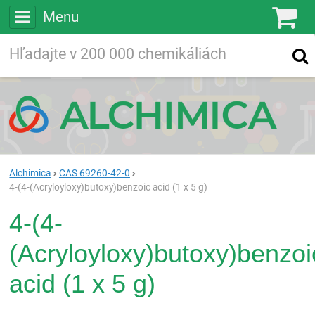
Menu
Ko
Vyhľadávajte
Vyhľadávanie
vo viac ako
200 000
chemických látkach
Hľadaj
Alchimica
CAS 69260-42-0
4-(4-(Acryloyloxy)butoxy)benzoic acid (1 x 5 g)
4-(4-
(Acryloyloxy)butoxy)benzoi
acid (1 x 5 g)