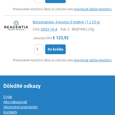
Ks
Priemyselné množstvo látok za výhodnú cenu
Dopytovať väčšie množstvo
Benzenamine, 4-bromo-3-methyl- (1 x 25 g)
CAS:
6933-10-4
Kat. č.
: R00F9WJ,25g
€
123,92
cena bez DPH
Do košíka
Ks
Priemyselné množstvo látok za výhodnú cenu
Dopytovať väčšie množstvo
Dôležité odkazy
O nás
Ako nakupovať
Obchodné podmienky
Kontakty