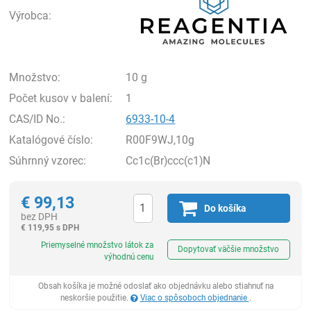
Výrobca:
Množstvo:
10 g
Počet kusov v balení:
1
CAS/ID No.:
6933-10-4
Katalógové číslo:
R00F9WJ,10g
Súhrnný vzorec:
Cc1c(Br)ccc(c1)N
€
99,13
Do košíka
bez DPH
€
119,95 s DPH
Ks
Priemyselné množstvo látok za
Dopytovať väčšie množstvo
výhodnú cenu
Obsah košíka je možné odoslať ako objednávku alebo stiahnuť na
neskoršie použitie.
Viac o spôsoboch objednanie
.