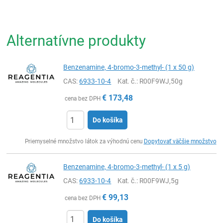
Alternatívne produkty
Benzenamine, 4-bromo-3-methyl- (1 x 50 g)
CAS:
6933-10-4
Kat. č.
: R00F9WJ,50g
€
173,48
cena bez DPH
Do košíka
Ks
Priemyselné množstvo látok za výhodnú cenu
Dopytovať väčšie množstvo
Benzenamine, 4-bromo-3-methyl- (1 x 5 g)
CAS:
6933-10-4
Kat. č.
: R00F9WJ,5g
€
99,13
cena bez DPH
Do košíka