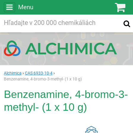
Menu
Ko
Vyhľadávajte
Vyhľadávanie
vo viac ako
200 000
chemických látkach
Hľadaj
Alchimica
CAS 6933-10-4
Benzenamine, 4-bromo-3-methyl- (1 x 10 g)
Benzenamine, 4-bromo-3-
methyl- (1 x 10 g)
Rea