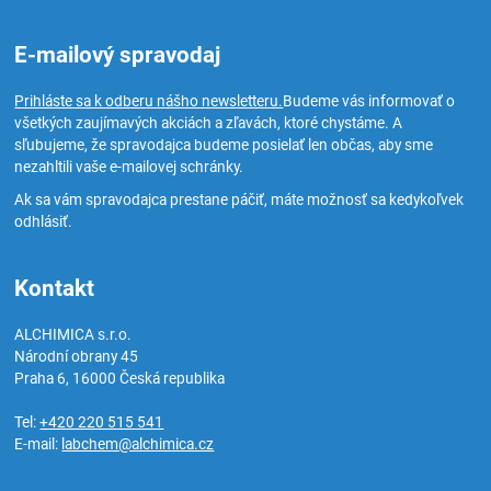
E-mailový spravodaj
Prihláste sa k odberu nášho newsletteru.
Budeme vás informovať o
všetkých zaujímavých akciách a zľavách, ktoré chystáme. A
sľubujeme, že spravodajca budeme posielať len občas, aby sme
nezahltili vaše e-mailovej schránky.
Ak sa vám spravodajca prestane páčiť, máte možnosť sa kedykoľvek
odhlásiť.
Kontakt
ALCHIMICA s.r.o.
Národní obrany 45
Praha 6
,
16000
Česká republika
Tel:
+420 220 515 541
E-mail:
labchem@alchimica.cz