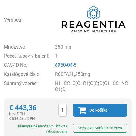
Rea
Výrobca:
Množstvo:
250 mg
Počet kusov v balení:
1
CAS/ID No.:
6950-04-5
Katalógové číslo:
R00FA2L,250mg
Súhrnný vzorec:
N1=CC=C(C=C1)C(C(O)C1=CC=NC=
C1)O
€
443,36
Do košíka
bez DPH
€
536,47 s DPH
Ks
Priemyselné množstvo látok za
Dopytovať väčšie množstvo
výhodnú cenu