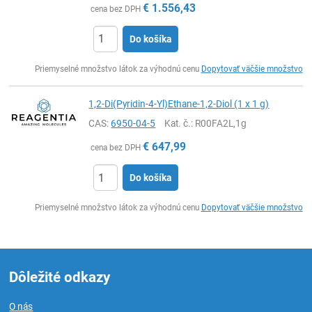
€
1.556,43
cena bez DPH
Do košíka
Ks
Priemyselné množstvo látok za výhodnú cenu
Dopytovať väčšie množstvo
1,2-Di(Pyridin-4-Yl)Ethane-1,2-Diol (1 x 1 g)
CAS:
6950-04-5
Kat. č.
: R00FA2L,1g
€
647,99
cena bez DPH
Do košíka
Ks
Priemyselné množstvo látok za výhodnú cenu
Dopytovať väčšie množstvo
Dôležité odkazy
O nás