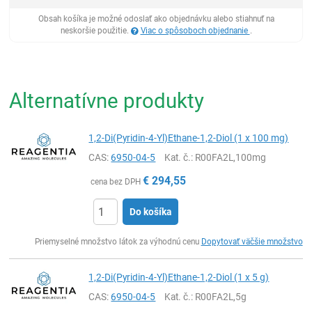
Obsah košíka je možné odoslať ako objednávku alebo stiahnuť na
neskoršie použitie.
Viac o spôsoboch objednanie
.
Alternatívne produkty
1,2-Di(Pyridin-4-Yl)Ethane-1,2-Diol (1 x 100 mg)
CAS:
6950-04-5
Kat. č.
: R00FA2L,100mg
€
294,55
cena bez DPH
Do košíka
Ks
Priemyselné množstvo látok za výhodnú cenu
Dopytovať väčšie množstvo
1,2-Di(Pyridin-4-Yl)Ethane-1,2-Diol (1 x 5 g)
CAS:
6950-04-5
Kat. č.
: R00FA2L,5g