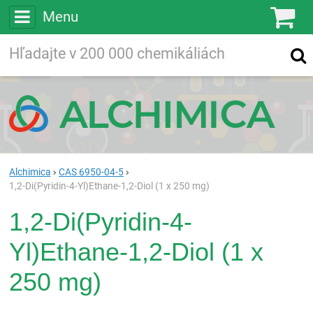
Menu
Ko
Vyhľadávajte
Vyhľadávanie
vo viac ako
200 000
chemických látkach
Hľadaj
Alchimica
CAS 6950-04-5
1,2-Di(Pyridin-4-Yl)Ethane-1,2-Diol (1 x 250 mg)
1,2-Di(Pyridin-4-
Yl)Ethane-1,2-Diol (1 x
250 mg)