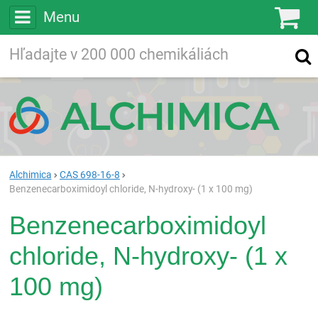
Menu
Ko
Vyhľadávajte
Vyhľadávanie
vo viac ako
200 000
chemických látkach
Hľadaj
Alchimica
CAS 698-16-8
Benzenecarboximidoyl chloride, N-hydroxy- (1 x 100 mg)
Benzenecarboximidoyl
chloride, N-hydroxy- (1 x
100 mg)