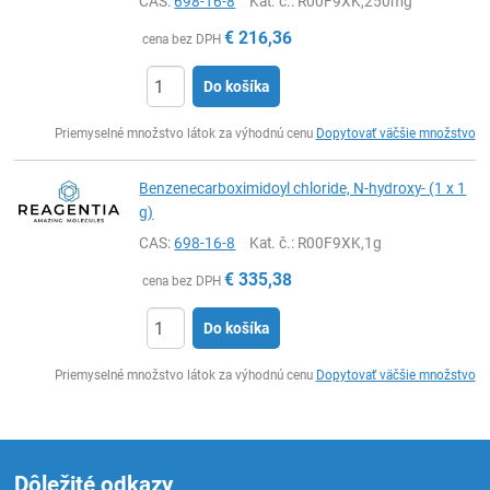
CAS:
698-16-8
Kat. č.
: R00F9XK,250mg
€
216,36
cena bez DPH
Do košíka
Ks
Priemyselné množstvo látok za výhodnú cenu
Dopytovať väčšie množstvo
Benzenecarboximidoyl chloride, N-hydroxy- (1 x 1
g)
CAS:
698-16-8
Kat. č.
: R00F9XK,1g
€
335,38
cena bez DPH
Do košíka
Ks
Priemyselné množstvo látok za výhodnú cenu
Dopytovať väčšie množstvo
Dôležité odkazy