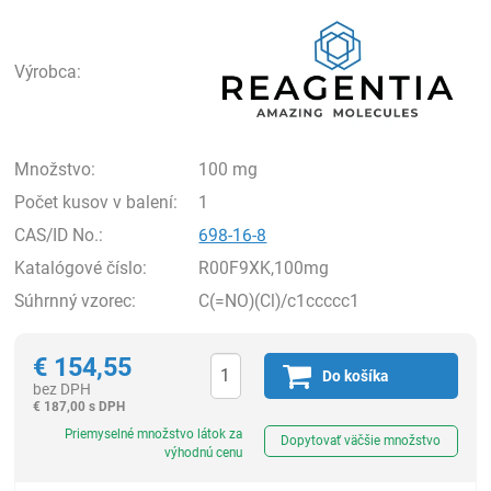
Rea
Výrobca:
Množstvo:
100 mg
Počet kusov v balení:
1
CAS/ID No.:
698-16-8
Katalógové číslo:
R00F9XK,100mg
Súhrnný vzorec:
C(=NO)(Cl)/c1ccccc1
€
154,55
Do košíka
bez DPH
€
187,00 s DPH
Ks
Priemyselné množstvo látok za
Dopytovať väčšie množstvo
výhodnú cenu