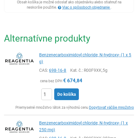
Obsah košíka je možné odoslať ako objednávku alebo stiahnuť na
neskoršie použitie.
Viac o spôsoboch objednanie
.
Alternatívne produkty
Benzenecarboximidoyl chloride, N-hydroxy- (1 x 5
g)
CAS:
698-16-8
Kat. č.
: R00F9XK,5g
€
674,84
cena bez DPH
Do košíka
Ks
Priemyselné množstvo látok za výhodnú cenu
Dopytovať väčšie množstvo
Benzenecarboximidoyl chloride, N-hydroxy- (1 x
250 mg)