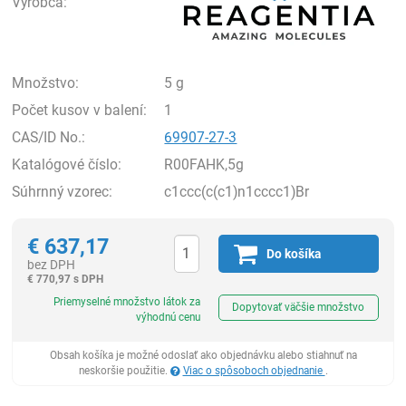
Výrobca:
Množstvo:
5 g
Počet kusov v balení:
1
CAS/ID No.:
69907-27-3
Katalógové číslo:
R00FAHK,5g
Súhrnný vzorec:
c1ccc(c(c1)n1cccc1)Br
€
637,17
Do košíka
bez DPH
€
770,97 s DPH
Ks
Priemyselné množstvo látok za
Dopytovať väčšie množstvo
výhodnú cenu
Obsah košíka je možné odoslať ako objednávku alebo stiahnuť na
neskoršie použitie.
Viac o spôsoboch objednanie
.