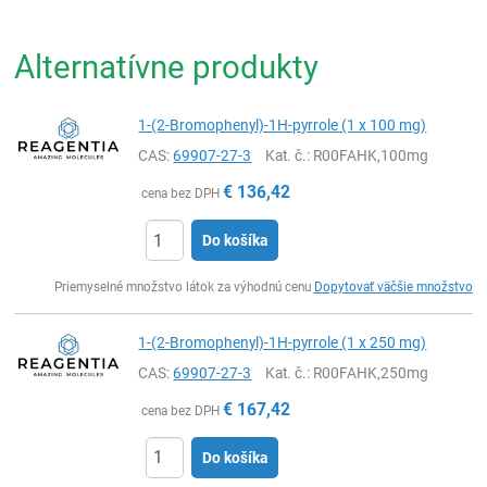
Alternatívne produkty
1-(2-Bromophenyl)-1H-pyrrole (1 x 100 mg)
CAS:
69907-27-3
Kat. č.
: R00FAHK,100mg
€
136,42
cena bez DPH
Do košíka
Ks
Priemyselné množstvo látok za výhodnú cenu
Dopytovať väčšie množstvo
1-(2-Bromophenyl)-1H-pyrrole (1 x 250 mg)
CAS:
69907-27-3
Kat. č.
: R00FAHK,250mg
€
167,42
cena bez DPH
Do košíka