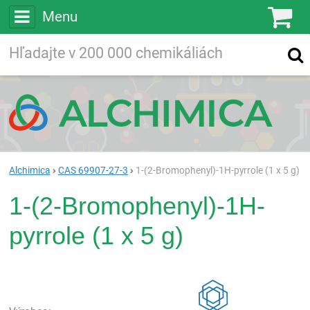
Menu
Ko
Vyhľadávajte
Vyhľadávanie
vo viac ako
200 000
chemických látkach
Hľadaj
Alchimica
CAS 69907-27-3
1-(2-Bromophenyl)-1H-pyrrole (1 x 5 g)
1-(2-Bromophenyl)-1H-
pyrrole (1 x 5 g)
Rea