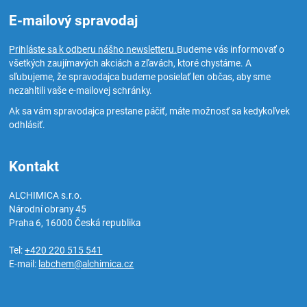
E-mailový spravodaj
Prihláste sa k odberu nášho newsletteru.
Budeme vás informovať o
všetkých zaujímavých akciách a zľavách, ktoré chystáme. A
sľubujeme, že spravodajca budeme posielať len občas, aby sme
nezahltili vaše e-mailovej schránky.
Ak sa vám spravodajca prestane páčiť, máte možnosť sa kedykoľvek
odhlásiť.
Kontakt
ALCHIMICA s.r.o.
Národní obrany 45
Praha 6
,
16000
Česká republika
Tel:
+420 220 515 541
E-mail:
labchem@alchimica.cz