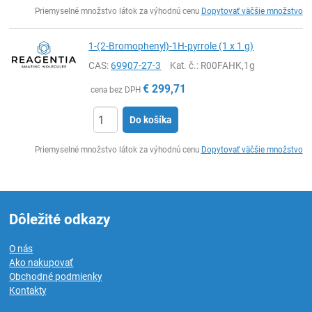
Ks
Priemyselné množstvo látok za výhodnú cenu
Dopytovať väčšie množstvo
1-(2-Bromophenyl)-1H-pyrrole (1 x 1 g)
CAS:
69907-27-3
Kat. č.
: R00FAHK,1g
€
299,71
cena bez DPH
Do košíka
Ks
Priemyselné množstvo látok za výhodnú cenu
Dopytovať väčšie množstvo
Dôležité odkazy
O nás
Ako nakupovať
Obchodné podmienky
Kontakty