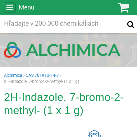
Menu
Ko
Vyhľadávajte
Vyhľadávanie
vo viac ako
200 000
chemických látkach
Hľadaj
Alchimica
CAS 701910-14-7
2H-Indazole, 7-bromo-2-methyl- (1 x 1 g)
2H-Indazole, 7-bromo-2-
methyl- (1 x 1 g)
Rea