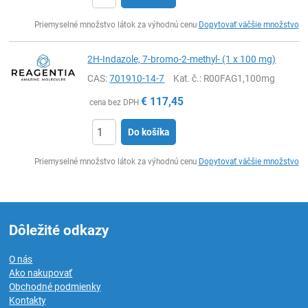
Ks
Priemyselné množstvo látok za výhodnú cenu
Dopytovať väčšie množstvo
2H-Indazole, 7-bromo-2-methyl- (1 x 100 mg)
CAS:
701910-14-7
Kat. č.
: R00FAG1,100mg
€
117,45
cena bez DPH
Do košíka
Ks
Priemyselné množstvo látok za výhodnú cenu
Dopytovať väčšie množstvo
Dôležité odkazy
O nás
Ako nakupovať
Obchodné podmienky
Kontakty