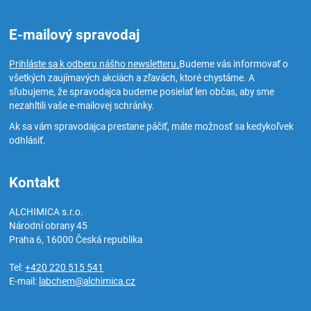
E-mailový spravodaj
Prihláste sa k odberu nášho newsletteru.
Budeme vás informovať o
všetkých zaujímavých akciách a zľavách, ktoré chystáme. A
sľubujeme, že spravodajca budeme posielať len občas, aby sme
nezahltili vaše e-mailovej schránky.
Ak sa vám spravodajca prestane páčiť, máte možnosť sa kedykoľvek
odhlásiť.
Kontakt
ALCHIMICA s.r.o.
Národní obrany 45
Praha 6
,
16000
Česká republika
Tel:
+420 220 515 541
E-mail:
labchem@alchimica.cz