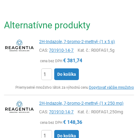
Alternatívne produkty
2H-Indazole, 7-bromo-2-methyl- (1 x 5 g)
CAS:
701910-14-7
Kat. č.
: R00FAG1,5g
€
381,74
cena bez DPH
Do košíka
Ks
Priemyselné množstvo látok za výhodnú cenu
Dopytovať väčšie množstvo
2H-Indazole, 7-bromo-2-methyl- (1 x 250 mg)
CAS:
701910-14-7
Kat. č.
: R00FAG1,250mg
€
148,36
cena bez DPH
Do košíka