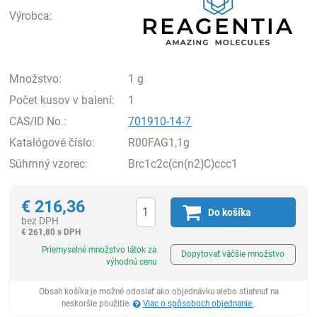
Výrobca:
Množstvo:
1 g
Počet kusov v balení:
1
CAS/ID No.:
701910-14-7
Katalógové číslo:
R00FAG1,1g
Súhrnný vzorec:
Brc1c2c(cn(n2)C)ccc1
€
216,36
Do košíka
bez DPH
€
261,80 s DPH
Ks
Priemyselné množstvo látok za
Dopytovať väčšie množstvo
výhodnú cenu
Obsah košíka je možné odoslať ako objednávku alebo stiahnuť na
neskoršie použitie.
Viac o spôsoboch objednanie
.