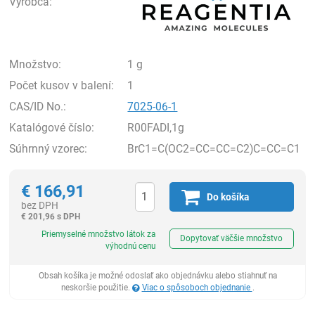
Výrobca:
Množstvo:
1 g
Počet kusov v balení:
1
CAS/ID No.:
7025-06-1
Katalógové číslo:
R00FADI,1g
Súhrnný vzorec:
BrC1=C(OC2=CC=CC=C2)C=CC=C1
€
166,91
Do košíka
bez DPH
€
201,96 s DPH
Ks
Priemyselné množstvo látok za
Dopytovať väčšie množstvo
výhodnú cenu
Obsah košíka je možné odoslať ako objednávku alebo stiahnuť na
neskoršie použitie.
Viac o spôsoboch objednanie
.