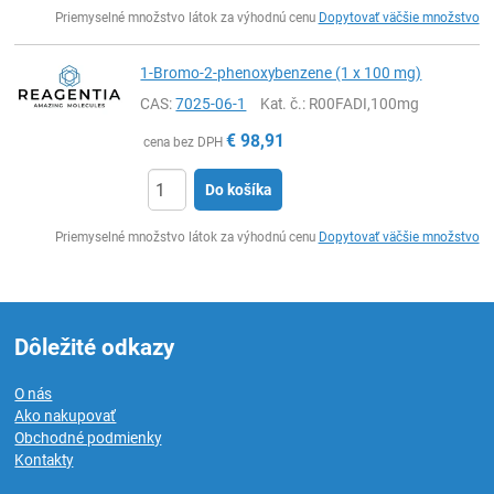
Ks
Priemyselné množstvo látok za výhodnú cenu
Dopytovať väčšie množstvo
1-Bromo-2-phenoxybenzene (1 x 100 mg)
CAS:
7025-06-1
Kat. č.
: R00FADI,100mg
€
98,91
cena bez DPH
Do košíka
Ks
Priemyselné množstvo látok za výhodnú cenu
Dopytovať väčšie množstvo
Dôležité odkazy
O nás
Ako nakupovať
Obchodné podmienky
Kontakty