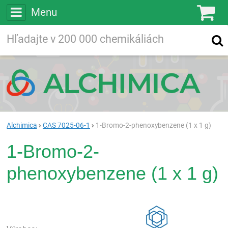
Menu
Ko
Vyhľadávajte
Vyhľadávanie
vo viac ako
200 000
chemických látkach
Hľadaj
Alchimica
CAS 7025-06-1
1-Bromo-2-phenoxybenzene (1 x 1 g)
1-Bromo-2-
phenoxybenzene (1 x 1 g)
Rea