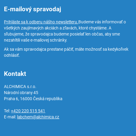
E-mailový spravodaj
Prihláste sa k odberu nášho newsletteru.
Budeme vás informovať o
všetkých zaujímavých akciách a zľavách, ktoré chystáme. A
sľubujeme, že spravodajca budeme posielať len občas, aby sme
nezahltili vaše e-mailovej schránky.
Ak sa vám spravodajca prestane páčiť, máte možnosť sa kedykoľvek
odhlásiť.
Kontakt
ALCHIMICA s.r.o.
Národní obrany 45
Praha 6
,
16000
Česká republika
Tel:
+420 220 515 541
E-mail:
labchem@alchimica.cz