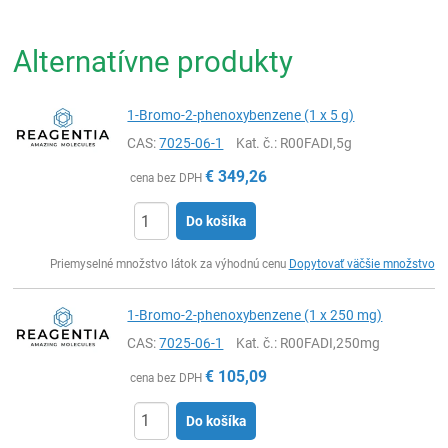
Alternatívne produkty
1-Bromo-2-phenoxybenzene (1 x 5 g)
CAS:
7025-06-1
Kat. č.
: R00FADI,5g
€
349,26
cena bez DPH
Do košíka
Ks
Priemyselné množstvo látok za výhodnú cenu
Dopytovať väčšie množstvo
1-Bromo-2-phenoxybenzene (1 x 250 mg)
CAS:
7025-06-1
Kat. č.
: R00FADI,250mg
€
105,09
cena bez DPH
Do košíka