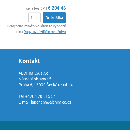
€
204,46
cena bez DPH
Do košíka
Ks
Priemyselné množstvo látok za výhodnú
cenu
Dopytovať väčšie množstvo
Kontakt
ALCHIMICA s.r.o.
Národní obrany 45
Praha 6
,
16000
Česká republika
Tel:
+420 220 515 541
E-mail:
labchem@alchimica.cz