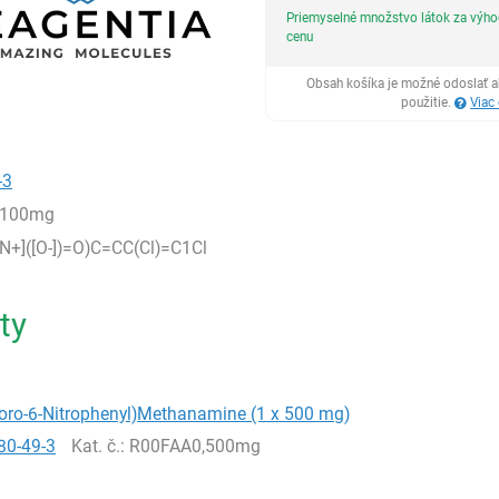
Priemyselné množstvo látok za výh
cenu
Obsah košíka je možné odoslať a
použitie.
Viac
-3
,100mg
N+]([O-])=O)C=CC(Cl)=C1Cl
ty
loro-6-Nitrophenyl)Methanamine (1 x 500 mg)
80-49-3
Kat. č.
: R00FAA0,500mg