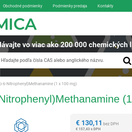
Obchodné podmienky
Podmienky predaja
Kontakty
ávajte
vo viac ako
200 000
chemických l
Vyhľadávanie
Hľadajte podľa čísla CAS alebo anglického názvu.
ro-6-Nitrophenyl)Methanamine (1 x 100 mg)
-Nitrophenyl)Methanamine (
Reagentia
€
130,11
bez DPH
€
157,43 s DPH