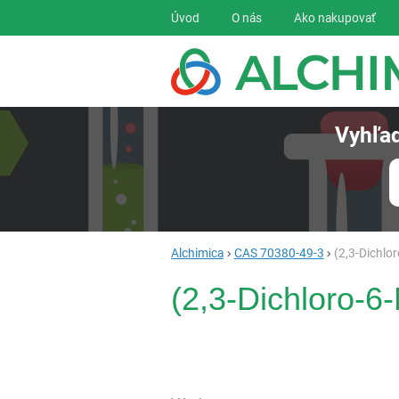
Navigácia
Úvod
O nás
Ako nakupovať
Vyhľad
Alchimica
CAS 70380-49-3
(2,3-Dichlo
(2,3-Dichloro-6