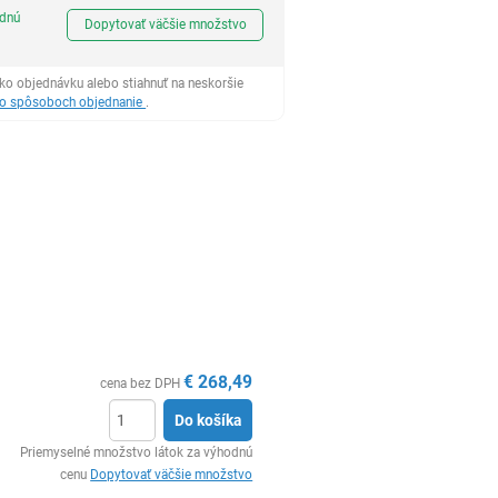
Ks
odnú
Dopytovať väčšie množstvo
ko objednávku alebo stiahnuť na neskoršie
 o spôsoboch objednanie
.
€
268,49
cena bez DPH
Do košíka
Ks
Priemyselné množstvo látok za výhodnú
cenu
Dopytovať väčšie množstvo