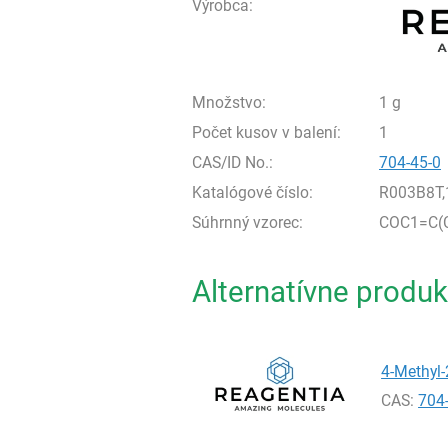
Výrobca:
Množstvo:
1 g
Počet kusov v balení:
1
CAS/ID No.:
704-45-0
Katalógové číslo:
R003B8T,
Súhrnný vzorec:
COC1=C(C
Alternatívne produk
4-Methyl-
CAS:
704