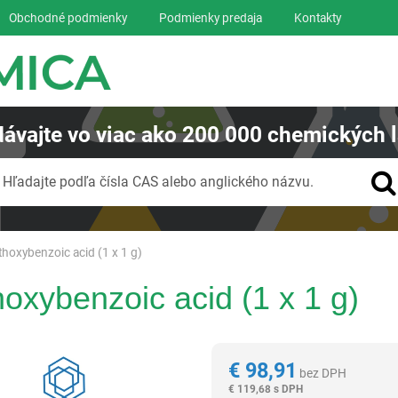
Obchodné podmienky
Podmienky predaja
Kontakty
ávajte
vo viac ako
200 000
chemických l
Vyhľadávanie
Hľadajte podľa čísla CAS alebo anglického názvu.
hoxybenzoic acid (1 x 1 g)
oxybenzoic acid (1 x 1 g)
Reagentia
€
98,91
bez DPH
€
119,68 s DPH