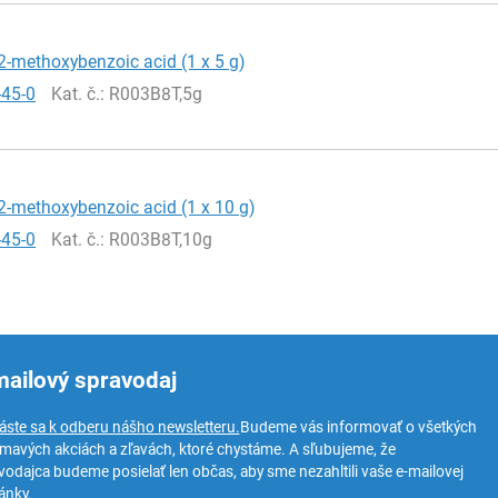
2-methoxybenzoic acid (1 x 5 g)
-45-0
Kat. č.
: R003B8T,5g
2-methoxybenzoic acid (1 x 10 g)
-45-0
Kat. č.
: R003B8T,10g
mailový spravodaj
láste sa k odberu nášho newsletteru.
Budeme vás informovať o všetkých
ímavých akciách a zľavách, ktoré chystáme. A sľubujeme, že
vodajca budeme posielať len občas, aby sme nezahltili vaše e-mailovej
ánky.