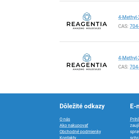
4-Methyl-
CAS:
704
4-Methyl-
CAS:
704
Dôležité odkazy
E-
O nás
Prih
Ako nakupovať
zauj
Obchodné podmienky
spra
Kontakty
schr