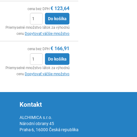
€
123,64
cena bez DPH
Do košíka
Ks
Priemyselné množstvo látok za výhodnú
cenu
Dopytovať väčšie množstvo
€
166,91
cena bez DPH
Do košíka
Ks
Priemyselné množstvo látok za výhodnú
cenu
Dopytovať väčšie množstvo
Kontakt
ALCHIMICA s.r.o.
Národní obrany 45
Praha 6
,
16000
Česká republika