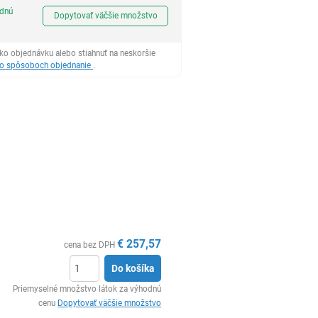
Ks
odnú
Dopytovať väčšie množstvo
ko objednávku alebo stiahnuť na neskoršie
 o spôsoboch objednanie
.
€
257,57
cena bez DPH
Do košíka
Ks
Priemyselné množstvo látok za výhodnú
cenu
Dopytovať väčšie množstvo