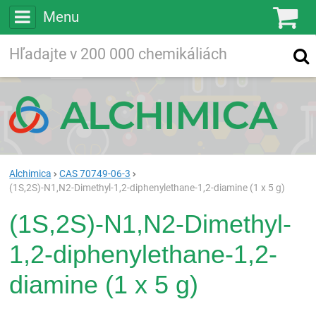
Menu
Ko
Vyhľadávajte
Vyhľadávanie
vo viac ako
200 000
chemických látkach
Hľadaj
Alchimica
CAS 70749-06-3
(1S,2S)-N1,N2-Dimethyl-1,2-diphenylethane-1,2-diamine (1 x 5 g)
(1S,2S)-N1,N2-Dimethyl-
1,2-diphenylethane-1,2-
diamine (1 x 5 g)