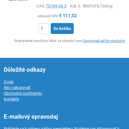
CAS:
70749-06-3
Kat. č.
: R00FAF8,100mg
€
111,52
cena bez DPH
Do košíka
Ks
Priemyselné množstvo látok za výhodnú cenu
Dopytovať väčšie množstvo
Dôležité odkazy
O nás
Ako nakupovať
Obchodné podmienky
Kontakty
E-mailový spravodaj
Prihláste sa k odberu nášho newsletteru.
Budeme vás informovať o