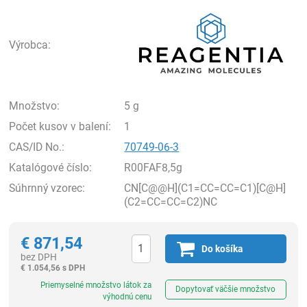
Rea
Výrobca:
Množstvo:
5 g
Počet kusov v balení:
1
CAS/ID No.:
70749-06-3
Katalógové číslo:
R00FAF8,5g
Súhrnný vzorec:
CN[C@@H](C1=CC=CC=C1)[C@H]
(C2=CC=CC=C2)NC
€
871,54
Do košíka
bez DPH
€
1.054,56 s DPH
Ks
Priemyselné množstvo látok za
Dopytovať väčšie množstvo
výhodnú cenu