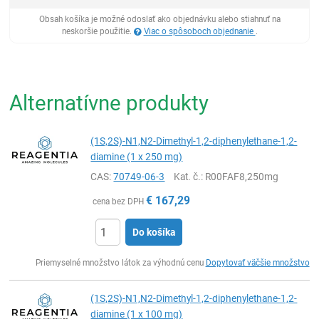
Obsah košíka je možné odoslať ako objednávku alebo stiahnuť na
neskoršie použitie.
Viac o spôsoboch objednanie
.
Alternatívne produkty
(1S,2S)-N1,N2-Dimethyl-1,2-diphenylethane-1,2-
diamine (1 x 250 mg)
CAS:
70749-06-3
Kat. č.
: R00FAF8,250mg
€
167,29
cena bez DPH
Do košíka
Ks
Priemyselné množstvo látok za výhodnú cenu
Dopytovať väčšie množstvo
(1S,2S)-N1,N2-Dimethyl-1,2-diphenylethane-1,2-
diamine (1 x 100 mg)