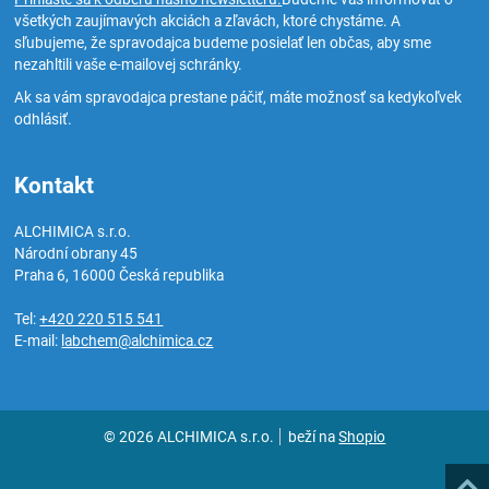
všetkých zaujímavých akciách a zľavách, ktoré chystáme. A
sľubujeme, že spravodajca budeme posielať len občas, aby sme
nezahltili vaše e-mailovej schránky.
Ak sa vám spravodajca prestane páčiť, máte možnosť sa kedykoľvek
odhlásiť.
Kontakt
ALCHIMICA s.r.o.
Národní obrany 45
Praha 6
,
16000
Česká republika
Tel:
+420 220 515 541
E-mail:
labchem@alchimica.cz
© 2026 ALCHIMICA s.r.o.
beží na
Shopio
Hore