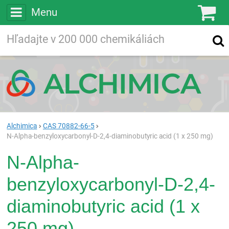
Menu
Ko
Vyhľadávajte
Vyhľadávanie
vo viac ako
200 000
chemických látkach
Hľadaj
Alchimica
CAS 70882-66-5
N-Alpha-benzyloxycarbonyl-D-2,4-diaminobutyric acid (1 x 250 mg)
N-Alpha-
benzyloxycarbonyl-D-2,4-
diaminobutyric acid (1 x
250 mg)