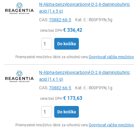
N-Alpha-benzyloxycarbonyl-D-2,4-diaminobutyric
acid (1 x 5 g)
CAS:
70882-66-5
Kat. č.
: R00F9YN,5g
€
336,42
cena bez DPH
Do košíka
Ks
Priemyselné množstvo látok za výhodnú cenu
Dopytovať väčšie množstvo
N-Alpha-benzyloxycarbonyl-D-2,4-diaminobutyric
acid (1 x 1 g)
CAS:
70882-66-5
Kat. č.
: R00F9YN,1g
€
173,63
cena bez DPH
Do košíka
Ks
Priemyselné množstvo látok za výhodnú cenu
Dopytovať väčšie množstvo