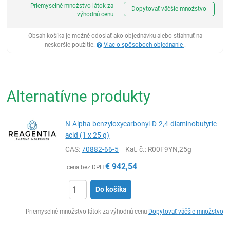
Priemyselné množstvo látok za
Dopytovať väčšie množstvo
výhodnú cenu
Obsah košíka je možné odoslať ako objednávku alebo stiahnuť na
neskoršie použitie.
Viac o spôsoboch objednanie
.
Alternatívne produkty
N-Alpha-benzyloxycarbonyl-D-2,4-diaminobutyric
acid (1 x 25 g)
CAS:
70882-66-5
Kat. č.
: R00F9YN,25g
€
942,54
cena bez DPH
Do košíka
Ks
Priemyselné množstvo látok za výhodnú cenu
Dopytovať väčšie množstvo