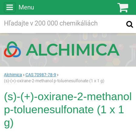
Menu
Ko
Vyhľadávajte
Vyhľadávanie
vo viac ako
200 000
chemických látkach
Hľadaj
Alchimica
CAS 70987-78-9
(s)-(+)-oxirane-2-methanol p-toluenesulfonate (1 x 1 g)
(s)-(+)-oxirane-2-methanol
p-toluenesulfonate (1 x 1
g)