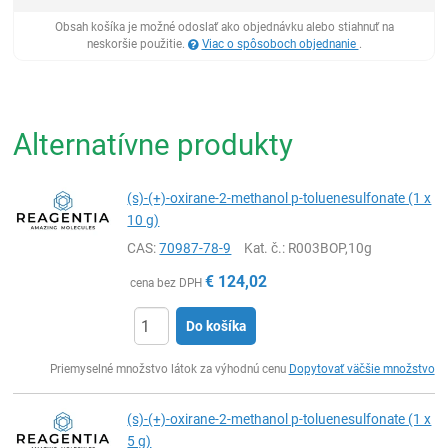
Obsah košíka je možné odoslať ako objednávku alebo stiahnuť na
neskoršie použitie.
Viac o spôsoboch objednanie
.
Alternatívne produkty
(s)-(+)-oxirane-2-methanol p-toluenesulfonate (1 x
10 g)
CAS:
70987-78-9
Kat. č.
: R003BOP,10g
€
124,02
cena bez DPH
Do košíka
Ks
Priemyselné množstvo látok za výhodnú cenu
Dopytovať väčšie množstvo
(s)-(+)-oxirane-2-methanol p-toluenesulfonate (1 x
5 g)