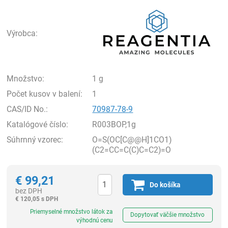
Rea
Výrobca:
Množstvo:
1 g
Počet kusov v balení:
1
CAS/ID No.:
70987-78-9
Katalógové číslo:
R003BOP,1g
Súhrnný vzorec:
O=S(OC[C@@H]1CO1)
(C2=CC=C(C)C=C2)=O
€
99,21
Do košíka
bez DPH
€
120,05 s DPH
Ks
Priemyselné množstvo látok za
Dopytovať väčšie množstvo
výhodnú cenu