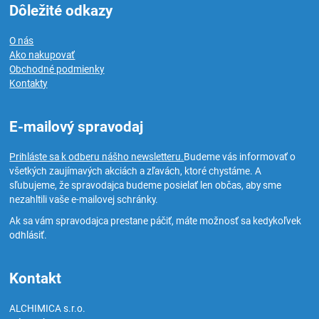
Dôležité odkazy
O nás
Ako nakupovať
Obchodné podmienky
Kontakty
E-mailový spravodaj
Prihláste sa k odberu nášho newsletteru.
Budeme vás informovať o
všetkých zaujímavých akciách a zľavách, ktoré chystáme. A
sľubujeme, že spravodajca budeme posielať len občas, aby sme
nezahltili vaše e-mailovej schránky.
Ak sa vám spravodajca prestane páčiť, máte možnosť sa kedykoľvek
odhlásiť.
Kontakt
ALCHIMICA s.r.o.