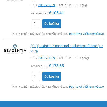
CAS:
70987-78-9
Kat. č.
: R003BOP,5g
€
105,41
cena bez DPH
Do košíka
Ks
Priemyselné množstvo látok za výhodnú cenu
Dopytovať väčšie množstvo
(s)-(+)-oxirane-2-methanol p-toluenesulfonate (1 x
25 g)
CAS:
70987-78-9
Kat. č.
: R003BOP,25g
€
173,63
cena bez DPH
Do košíka
Ks
Priemyselné množstvo látok za výhodnú cenu
Dopytovať väčšie množstvo