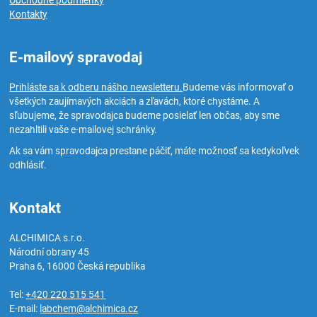
Obchodné podmienky
Kontakty
E-mailový spravodaj
Prihláste sa k odberu nášho newsletteru.
Budeme vás informovať o
všetkých zaujímavých akciách a zľavách, ktoré chystáme. A
sľubujeme, že spravodajca budeme posielať len občas, aby sme
nezahltili vaše e-mailovej schránky.
Ak sa vám spravodajca prestane páčiť, máte možnosť sa kedykoľvek
odhlásiť.
Kontakt
ALCHIMICA s.r.o.
Národní obrany 45
Praha 6
,
16000
Česká republika
Tel:
+420 220 515 541
E-mail:
labchem@alchimica.cz