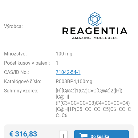
Rea
Výrobca:
Množstvo:
100 mg
Počet kusov v balení:
1
CAS/ID No.:
71042-54-1
Katalógové číslo:
R003BP4,100mg
Súhrnný vzorec:
[H][C@@]1(C2)C=C[C@@]2([H])
[C@H]
(P(C3=CC=CC=C3)C4=CC=CC=C4)
[C@H]1P(C5=CC=CC=C5)C6=CC=C
C=C6
€
316,83
Do košíka