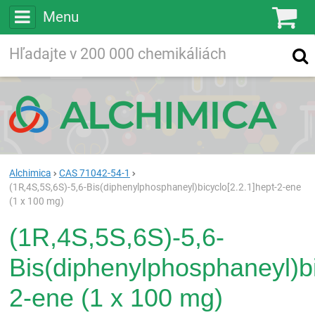
Menu
Ko
Vyhľadávajte
Vyhľadávanie
vo viac ako
200 000
chemických látkach
Hľadaj
Alchimica
CAS 71042-54-1
(1R,4S,5S,6S)-5,6-Bis(diphenylphosphaneyl)bicyclo[2.2.1]hept-2-ene
(1 x 100 mg)
(1R,4S,5S,6S)-5,6-
Bis(diphenylphosphaneyl)bi
2-ene (1 x 100 mg)