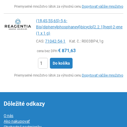
Ks
Priemyselné množstvo látok za výhodnú cenu
Dopytovať väčšie množstvo
(1R,4S,5S,6S)-5,6-
Bis(diphenylphosphaneyl)bicyclo[2.2.1]hept-2-ene
(1 x 1 g)
CAS:
71042-54-1
Kat. č.
: R003BP4,1g
€
871,63
cena bez DPH
Do košíka
Ks
Priemyselné množstvo látok za výhodnú cenu
Dopytovať väčšie množstvo
Dôležité odkazy
O nás
Ako nakupovať