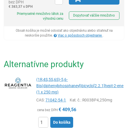
bez DPH
€
383,37 s DPH
Ks
Priemyselné množstvo látok za
Dopytovať väčšie množstvo
výhodnú cenu
Obsah košíka je možné odoslať ako objednávku alebo stiahnuť na
neskoršie použitie.
Viac o spôsoboch objednanie
.
Alternatívne produkty
(1R,4S,5S,6S)-5,6-
Bis(diphenylphosphaneyl)bicyclo[2.2.1]hept-2-ene
(1 x 250 mg)
CAS:
71042-54-1
Kat. č.
: R003BP4,250mg
€
409,56
cena bez DPH
Do košíka