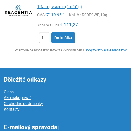
1-Nitropyrazole (1 x 10 g)
CAS:
7119-95-1
Kat. č.
: R00F9WE,10g
€
111,27
cena bez DPH
Do košíka
Ks
Priemyselné množstvo látok za výhodnú cenu
Dopytovať väčšie množstvo
Dôležité odkazy
O nás
Ako nakupovať
Obchodné podmienky
Kontakty
E-mailový spravodaj