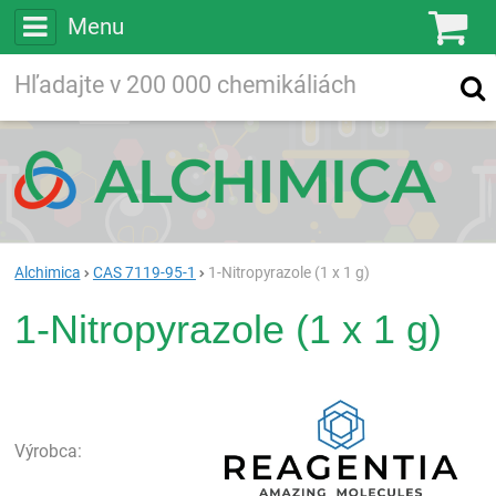
Menu
Ko
Vyhľadávajte
Vyhľadávanie
vo viac ako
200 000
chemických látkach
Hľadaj
Alchimica
CAS 7119-95-1
1-Nitropyrazole (1 x 1 g)
1-Nitropyrazole (1 x 1 g)
Rea
Výrobca: