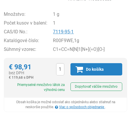
Množstvo:
1 g
Počet kusov v balení:
1
CAS/ID No.:
7119-95-1
Katalógové číslo:
R00F9WE,1g
Súhrnný vzorec:
C1=CC=N[N]1[N+](=O)[O-]
€
98,91
Do košíka
bez DPH
€
119,68 s DPH
Ks
Priemyselné množstvo látok za
Dopytovať väčšie množstvo
výhodnú cenu
Obsah košíka je možné odoslať ako objednávku alebo stiahnuť na
neskoršie použitie.
Viac o spôsoboch objednanie
.