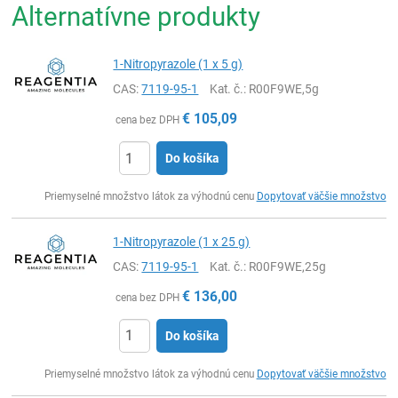
Alternatívne produkty
1-Nitropyrazole (1 x 5 g)
CAS:
7119-95-1
Kat. č.
: R00F9WE,5g
€
105,09
cena bez DPH
Do košíka
Ks
Priemyselné množstvo látok za výhodnú cenu
Dopytovať väčšie množstvo
1-Nitropyrazole (1 x 25 g)
CAS:
7119-95-1
Kat. č.
: R00F9WE,25g
€
136,00
cena bez DPH
Do košíka
Ks
Priemyselné množstvo látok za výhodnú cenu
Dopytovať väčšie množstvo