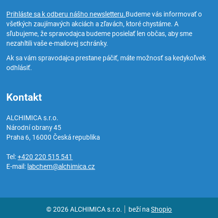
Prihláste sa k odberu nášho newsletteru.
Budeme vás informovať o
všetkých zaujímavých akciách a zľavách, ktoré chystáme. A
sľubujeme, že spravodajca budeme posielať len občas, aby sme
nezahltili vaše e-mailovej schránky.
Ak sa vám spravodajca prestane páčiť, máte možnosť sa kedykoľvek
odhlásiť.
Kontakt
ALCHIMICA s.r.o.
Národní obrany 45
Praha 6
,
16000
Česká republika
Tel:
+420 220 515 541
E-mail:
labchem@alchimica.cz
© 2026 ALCHIMICA s.r.o.
beží na
Shopio