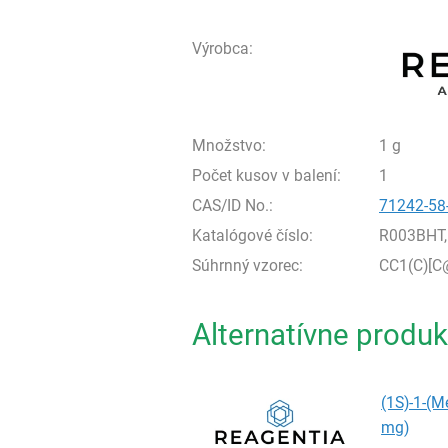
Výrobca:
Množstvo:
1 g
Počet kusov v balení:
1
CAS/ID No.:
71242-58
Katalógové číslo:
R003BHT,
Súhrnný vzorec:
CC1(C)[
Alternatívne produk
(1S)-1-(M
mg)