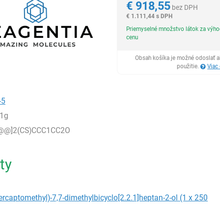
€
918,55
bez DPH
€
1.111,44 s DPH
Priemyselné množstvo látok za výh
cenu
Obsah košíka je možné odoslať a
použitie.
Viac
-5
1g
C@@]2(CS)CCC1CC2O
ty
ercaptomethyl)-7,7-dimethylbicyclo[2.2.1]heptan-2-ol (1 x 250