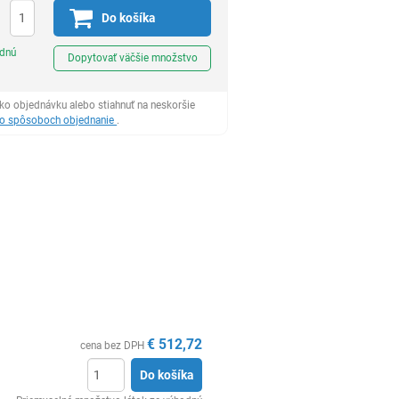
Do košíka
Ks
odnú
Dopytovať väčšie množstvo
ko objednávku alebo stiahnuť na neskoršie
 o spôsoboch objednanie
.
€
512,72
cena bez DPH
Do košíka