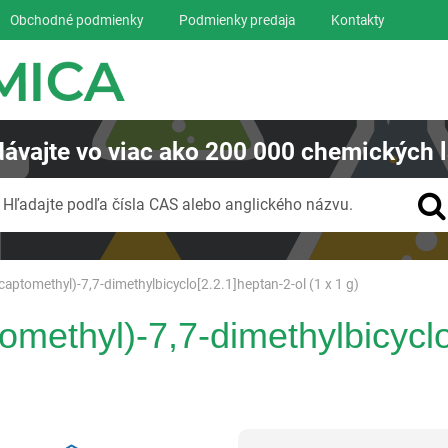
Obchodné podmienky
Podmienky predaja
Kontakty
ávajte
vo viac ako
200 000
chemických l
Vyhľadávanie
Hľadajte podľa čísla CAS alebo anglického názvu.
captomethyl)-7,7-dimethylbicyclo[2.2.1]heptan-2-ol (1 x 1 g)
omethyl)-7,7-dimethylbicyclo
Reagentia