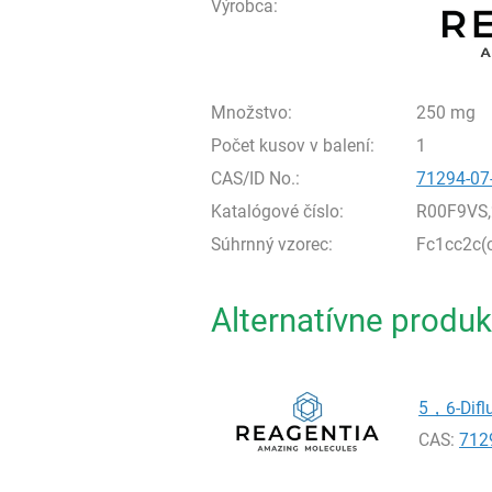
Výrobca:
Množstvo:
250 mg
Počet kusov v balení:
1
CAS/ID No.:
71294-07
Katalógové číslo:
R00F9VS
Súhrnný vzorec:
Fc1cc2c(
Alternatívne produk
5，6-Diflu
CAS:
712