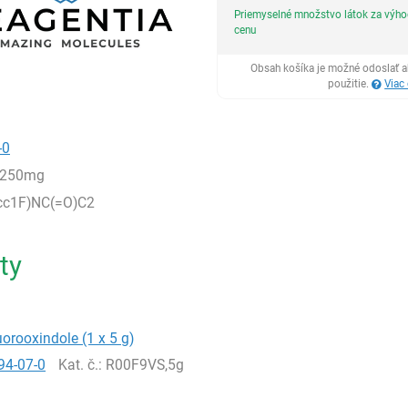
Priemyselné množstvo látok za výh
cenu
Obsah košíka je možné odoslať a
použitie.
Viac
-0
,250mg
cc1F)NC(=O)C2
ty
orooxindole (1 x 5 g)
94-07-0
Kat. č.
: R00F9VS,5g