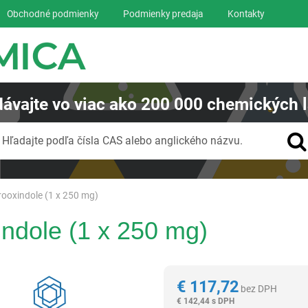
Obchodné podmienky
Podmienky predaja
Kontakty
ávajte
vo viac ako
200 000
chemických l
Vyhľadávanie
Hľadajte podľa čísla CAS alebo anglického názvu.
ooxindole (1 x 250 mg)
ndole (1 x 250 mg)
Reagentia
€
117,72
bez DPH
€
142,44 s DPH