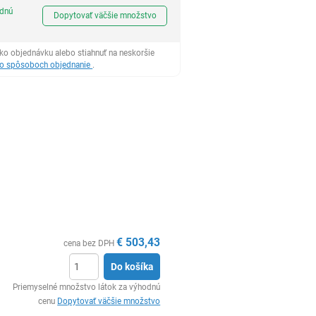
Ks
odnú
Dopytovať väčšie množstvo
ko objednávku alebo stiahnuť na neskoršie
 o spôsoboch objednanie
.
€
503,43
cena bez DPH
Do košíka
Ks
Priemyselné množstvo látok za výhodnú
cenu
Dopytovať väčšie množstvo