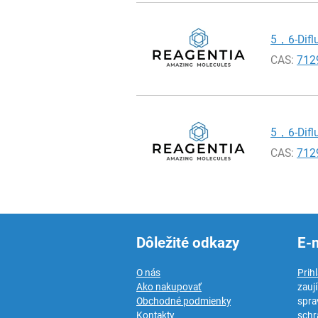
5，6-Diflu
CAS:
712
5，6-Diflu
CAS:
712
Dôležité odkazy
E-
O nás
Prih
Ako nakupovať
zauj
Obchodné podmienky
spra
Kontakty
schr