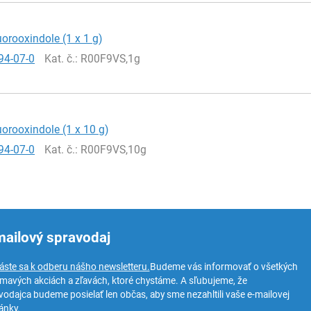
orooxindole (1 x 1 g)
94-07-0
Kat. č.
: R00F9VS,1g
orooxindole (1 x 10 g)
94-07-0
Kat. č.
: R00F9VS,10g
mailový spravodaj
láste sa k odberu nášho newsletteru.
Budeme vás informovať o všetkých
ímavých akciách a zľavách, ktoré chystáme. A sľubujeme, že
vodajca budeme posielať len občas, aby sme nezahltili vaše e-mailovej
ánky.