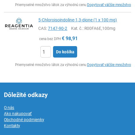
Ks
Priemyselné množstvo látok za výhodnú cenu
Dopytovať väčšie množstvo
5-Chloroisoindoline-1,3-dione (1 x 100 mg)
CAS:
7147-90-2
Kat. č.
: R00FA6E,100mg
€
98,91
cena bez DPH
Do košíka
Ks
Priemyselné množstvo látok za výhodnú cenu
Dopytovať väčšie množstvo
Dôležité odkazy
O nás
Ako nakupovať
Obchodné podmienky
Kontakty