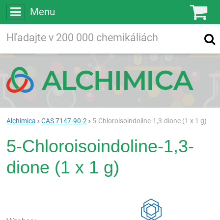
Menu
Ko
Vyhľadávajte
Vyhľadávanie
vo viac ako
200 000
chemických látkach
Hľadaj
Alchimica
CAS 7147-90-2
5-Chloroisoindoline-1,3-dione (1 x 1 g)
5-Chloroisoindoline-1,3-
dione (1 x 1 g)
Rea