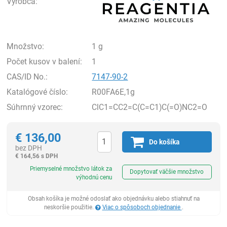
Výrobca:
Množstvo:
1 g
Počet kusov v balení:
1
CAS/ID No.:
7147-90-2
Katalógové číslo:
R00FA6E,1g
Súhrnný vzorec:
ClC1=CC2=C(C=C1)C(=O)NC2=O
€
136,00
Do košíka
bez DPH
€
164,56 s DPH
Ks
Priemyselné množstvo látok za
Dopytovať väčšie množstvo
výhodnú cenu
Obsah košíka je možné odoslať ako objednávku alebo stiahnuť na
neskoršie použitie.
Viac o spôsoboch objednanie
.