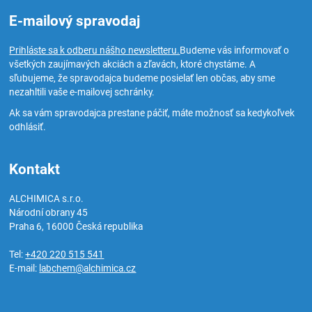
E-mailový spravodaj
Prihláste sa k odberu nášho newsletteru.
Budeme vás informovať o
všetkých zaujímavých akciách a zľavách, ktoré chystáme. A
sľubujeme, že spravodajca budeme posielať len občas, aby sme
nezahltili vaše e-mailovej schránky.
Ak sa vám spravodajca prestane páčiť, máte možnosť sa kedykoľvek
odhlásiť.
Kontakt
ALCHIMICA s.r.o.
Národní obrany 45
Praha 6
,
16000
Česká republika
Tel:
+420 220 515 541
E-mail:
labchem@alchimica.cz