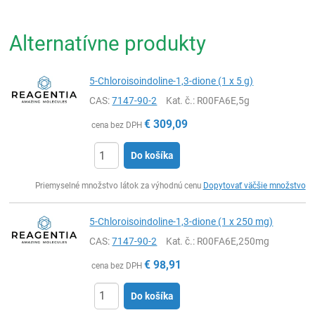
Alternatívne produkty
5-Chloroisoindoline-1,3-dione (1 x 5 g)
CAS:
7147-90-2
Kat. č.
: R00FA6E,5g
€
309,09
cena bez DPH
Do košíka
Ks
Priemyselné množstvo látok za výhodnú cenu
Dopytovať väčšie množstvo
5-Chloroisoindoline-1,3-dione (1 x 250 mg)
CAS:
7147-90-2
Kat. č.
: R00FA6E,250mg
€
98,91
cena bez DPH
Do košíka