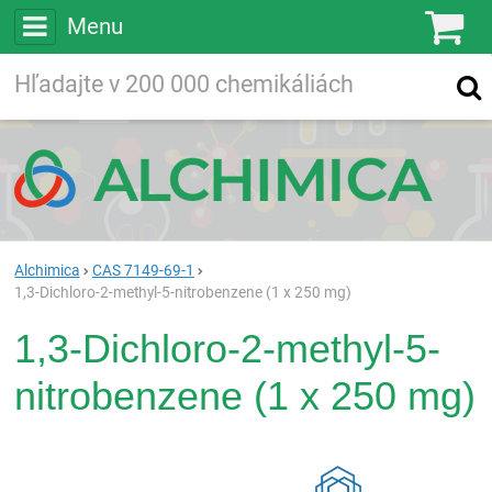
Menu
Ko
Vyhľadávajte
Vyhľadávanie
vo viac ako
200 000
chemických látkach
Hľadaj
Alchimica
CAS 7149-69-1
1,3-Dichloro-2-methyl-5-nitrobenzene (1 x 250 mg)
1,3-Dichloro-2-methyl-5-
nitrobenzene (1 x 250 mg)
Rea