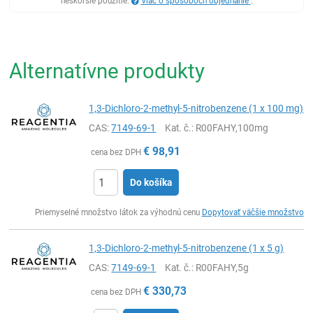
neskoršie použitie.
Viac o spôsoboch objednanie
.
Alternatívne produkty
1,3-Dichloro-2-methyl-5-nitrobenzene (1 x 100 mg)
CAS:
7149-69-1
Kat. č.
: R00FAHY,100mg
€
98,91
cena bez DPH
Do košíka
Ks
Priemyselné množstvo látok za výhodnú cenu
Dopytovať väčšie množstvo
1,3-Dichloro-2-methyl-5-nitrobenzene (1 x 5 g)
CAS:
7149-69-1
Kat. č.
: R00FAHY,5g
€
330,73
cena bez DPH