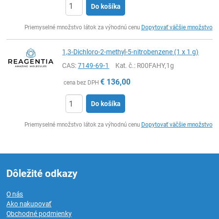
Do košíka
Ks
Priemyselné množstvo látok za výhodnú cenu
Dopytovať väčšie množstvo
1,3-Dichloro-2-methyl-5-nitrobenzene (1 x 1 g)
CAS:
7149-69-1
Kat. č.
: R00FAHY,1g
€
136,00
cena bez DPH
Do košíka
Ks
Priemyselné množstvo látok za výhodnú cenu
Dopytovať väčšie množstvo
Dôležité odkazy
O nás
Ako nakupovať
Obchodné podmienky