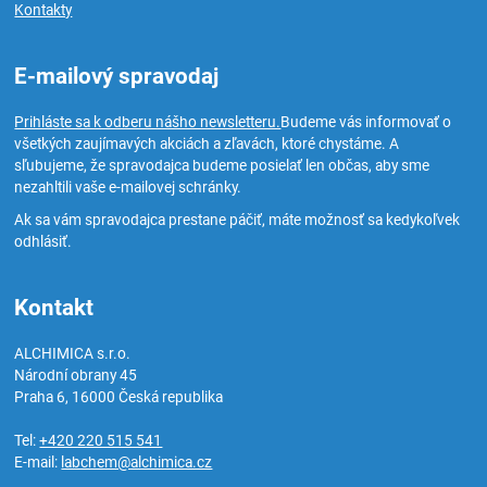
Kontakty
E-mailový spravodaj
Prihláste sa k odberu nášho newsletteru.
Budeme vás informovať o
všetkých zaujímavých akciách a zľavách, ktoré chystáme. A
sľubujeme, že spravodajca budeme posielať len občas, aby sme
nezahltili vaše e-mailovej schránky.
Ak sa vám spravodajca prestane páčiť, máte možnosť sa kedykoľvek
odhlásiť.
Kontakt
ALCHIMICA s.r.o.
Národní obrany 45
Praha 6
,
16000
Česká republika
Tel:
+420 220 515 541
E-mail:
labchem@alchimica.cz