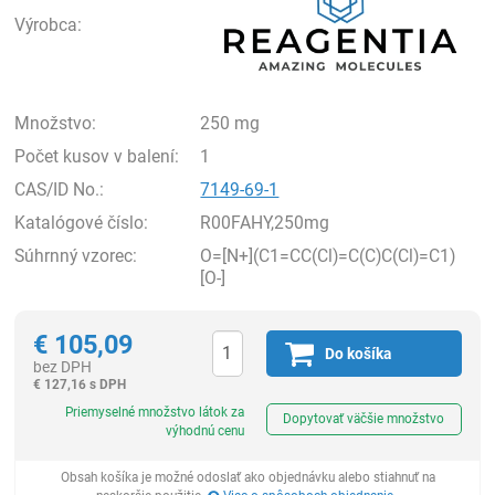
Výrobca:
Množstvo:
250 mg
Počet kusov v balení:
1
CAS/ID No.:
7149-69-1
Katalógové číslo:
R00FAHY,250mg
Súhrnný vzorec:
O=[N+](C1=CC(Cl)=C(C)C(Cl)=C1)
[O-]
€
105,09
Do košíka
bez DPH
€
127,16 s DPH
Ks
Priemyselné množstvo látok za
Dopytovať väčšie množstvo
výhodnú cenu
Obsah košíka je možné odoslať ako objednávku alebo stiahnuť na