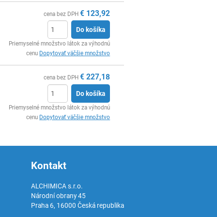
€
123,92
cena bez DPH
Do košíka
Ks
Priemyselné množstvo látok za výhodnú
cenu
Dopytovať väčšie množstvo
€
227,18
cena bez DPH
Do košíka
Ks
Priemyselné množstvo látok za výhodnú
cenu
Dopytovať väčšie množstvo
Kontakt
ALCHIMICA s.r.o.
Národní obrany 45
Praha 6
,
16000
Česká republika