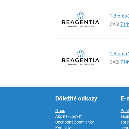
1-Bromo-2
CAS:
714
1-Bromo-2
CAS:
714
Dôležité odkazy
E-
O nás
Prih
Ako nakupovať
zauj
Obchodné podmienky
spra
Kontakty
schr