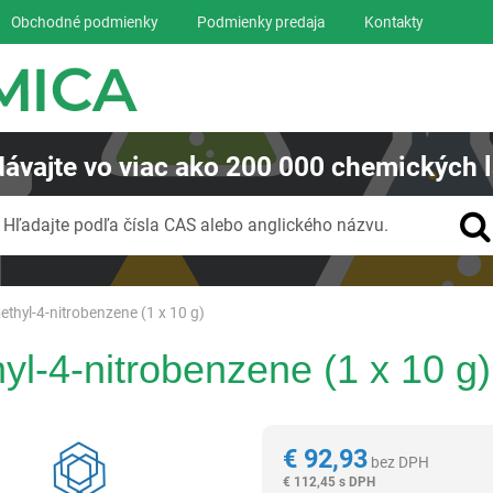
Obchodné podmienky
Podmienky predaja
Kontakty
ávajte
vo viac ako
200 000
chemických l
Vyhľadávanie
Hľadajte podľa čísla CAS alebo anglického názvu.
thyl-4-nitrobenzene (1 x 10 g)
l-4-nitrobenzene (1 x 10 g)
Reagentia
€
92,93
bez DPH
€
112,45 s DPH