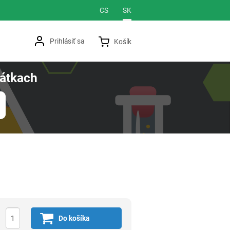
Jazyková verzia
CS
SK
Prihlásiť sa
Košík
átkach
Do košíka