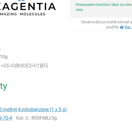
Priemyselné množstvo látok za výh
cenu
Obsah košíka je možné odoslať a
použitie.
Viac
4
,10g
1=CC=C(Br)C(C)=C1)[O-]
ty
-methyl-4-nitrobenzene (1 x 5 g)
9-70-4
Kat. č.
: R00FABJ,5g