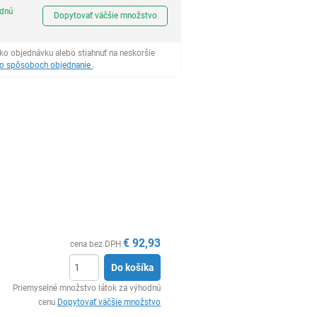
Ks
odnú
Dopytovať väčšie množstvo
ko objednávku alebo stiahnuť na neskoršie
 o spôsoboch objednanie
.
€
92,93
cena bez DPH
Do košíka
Ks
Priemyselné množstvo látok za výhodnú
cenu
Dopytovať väčšie množstvo