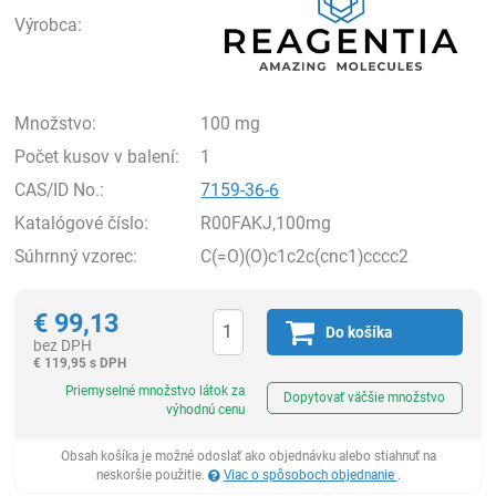
Výrobca:
Množstvo:
100 mg
Počet kusov v balení:
1
CAS/ID No.:
7159-36-6
Katalógové číslo:
R00FAKJ,100mg
Súhrnný vzorec:
C(=O)(O)c1c2c(cnc1)cccc2
€
99,13
Do košíka
bez DPH
€
119,95 s DPH
Ks
Priemyselné množstvo látok za
Dopytovať väčšie množstvo
výhodnú cenu
Obsah košíka je možné odoslať ako objednávku alebo stiahnuť na
neskoršie použitie.
Viac o spôsoboch objednanie
.