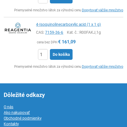
Ks
Priemyselné množstvo látok za výhodnú cenu
Dopytovať väčšie množstvo
4-Isoquinolinecarboxylic acid (1 x 1 g)
CAS:
7159-36-6
Kat. č.
: R00FAKJ,1g
€
161,09
cena bez DPH
Do košíka
Ks
Priemyselné množstvo látok za výhodnú cenu
Dopytovať väčšie množstvo
Dôležité odkazy
O nás
Ako nakupovať
Obchodné podmienky
Kontakty