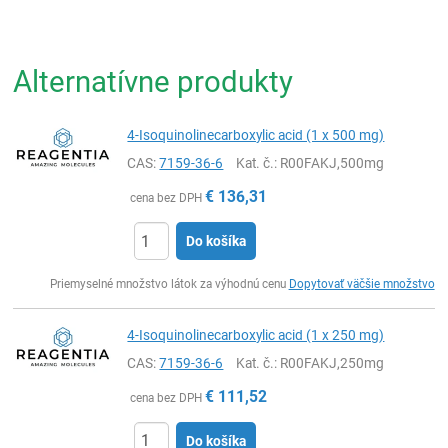
Alternatívne produkty
4-Isoquinolinecarboxylic acid (1 x 500 mg)
CAS:
7159-36-6
Kat. č.
: R00FAKJ,500mg
€
136,31
cena bez DPH
Do košíka
Ks
Priemyselné množstvo látok za výhodnú cenu
Dopytovať väčšie množstvo
4-Isoquinolinecarboxylic acid (1 x 250 mg)
CAS:
7159-36-6
Kat. č.
: R00FAKJ,250mg
€
111,52
cena bez DPH
Do košíka