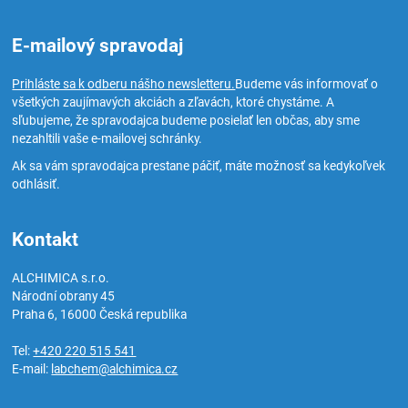
E-mailový spravodaj
Prihláste sa k odberu nášho newsletteru.
Budeme vás informovať o
všetkých zaujímavých akciách a zľavách, ktoré chystáme. A
sľubujeme, že spravodajca budeme posielať len občas, aby sme
nezahltili vaše e-mailovej schránky.
Ak sa vám spravodajca prestane páčiť, máte možnosť sa kedykoľvek
odhlásiť.
Kontakt
ALCHIMICA s.r.o.
Národní obrany 45
Praha 6
,
16000
Česká republika
Tel:
+420 220 515 541
E-mail:
labchem@alchimica.cz