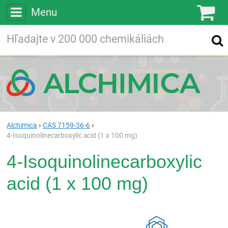
Menu
Ko
Vyhľadávajte
Vyhľadávanie
vo viac ako
200 000
chemických látkach
Hľadaj
Alchimica
CAS 7159-36-6
4-Isoquinolinecarboxylic acid (1 x 100 mg)
4-Isoquinolinecarboxylic
acid (1 x 100 mg)
Rea