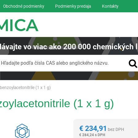
Obchodné podmienky
Podmienky predaja
Kontakty
ávajte
vo viac ako
200 000
chemických l
Vyhľadávanie
Hľadajte podľa čísla CAS alebo anglického názvu.
benzoylacetonitrile (1 x 1 g)
oylacetonitrile (1 x 1 g)
Reagentia
€
234,91
bez DPH
€
284,24 s DPH