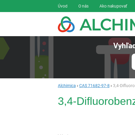
Navigácia
Úvod
O nás
Ako nakupovať
Vyhľad
Alchimica
CAS 71682-97-8
3,4-Difluoro
3,4-Difluorobenz