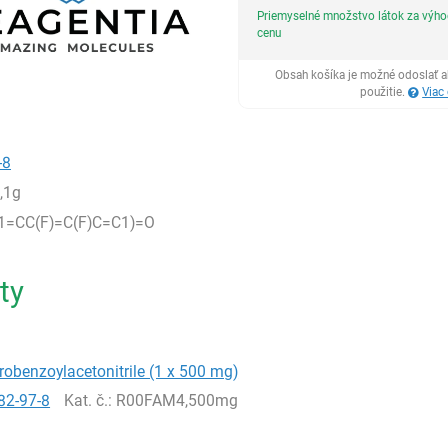
Priemyselné množstvo látok za výh
cenu
Obsah košíka je možné odoslať a
použitie.
Viac
-8
,1g
=CC(F)=C(F)C=C1)=O
ty
orobenzoylacetonitrile (1 x 500 mg)
82-97-8
Kat. č.
: R00FAM4,500mg