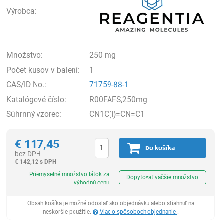
Výrobca:
Množstvo:
250 mg
Počet kusov v balení:
1
CAS/ID No.:
71759-88-1
Katalógové číslo:
R00FAFS,250mg
Súhrnný vzorec:
CN1C(I)=CN=C1
€
117,45
Do košíka
bez DPH
€
142,12 s DPH
Ks
Priemyselné množstvo látok za
Dopytovať väčšie množstvo
výhodnú cenu
Obsah košíka je možné odoslať ako objednávku alebo stiahnuť na
neskoršie použitie.
Viac o spôsoboch objednanie
.