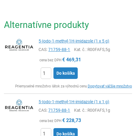
Alternatívne produkty
5-Iodo-1-methyl-1H-imidazole (1 x 5 g)
CAS:
71759-88-1
Kat. č.
: R00FAFS,5g
€
469,31
cena bez DPH
Do košíka
Ks
Priemyselné množstvo látok za výhodnú cenu
Dopytovať väčšie množstvo
5-Iodo-1-methyl-1H-imidazole (1 x 1 g)
CAS:
71759-88-1
Kat. č.
: R00FAFS,1g
€
228,73
cena bez DPH
Do košíka