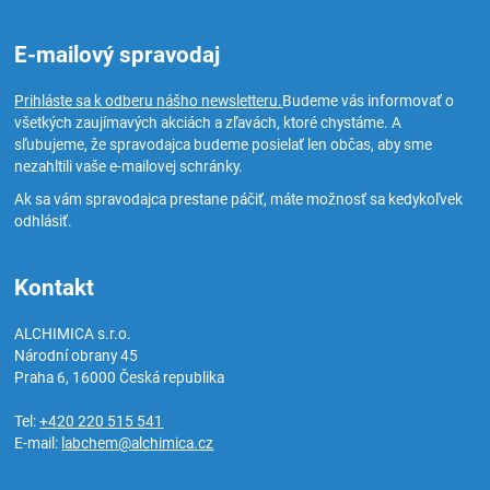
E-mailový spravodaj
Prihláste sa k odberu nášho newsletteru.
Budeme vás informovať o
všetkých zaujímavých akciách a zľavách, ktoré chystáme. A
sľubujeme, že spravodajca budeme posielať len občas, aby sme
nezahltili vaše e-mailovej schránky.
Ak sa vám spravodajca prestane páčiť, máte možnosť sa kedykoľvek
odhlásiť.
Kontakt
ALCHIMICA s.r.o.
Národní obrany 45
Praha 6
,
16000
Česká republika
Tel:
+420 220 515 541
E-mail:
labchem@alchimica.cz