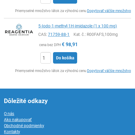
Ks
Priemyselné množstvo látok za výhodnú cenu
Dopytovať väčšie množstvo
5-Iodo-1-methyl-1H-imidazole (1 x 100 mg)
CAS:
71759-88-1
Kat. č.
: R00FAFS,100mg
€
98,91
cena bez DPH
Do košíka
Ks
Priemyselné množstvo látok za výhodnú cenu
Dopytovať väčšie množstvo
Dôležité odkazy
O nás
Ako nakupovať
Obchodné podmienky
Kontakty