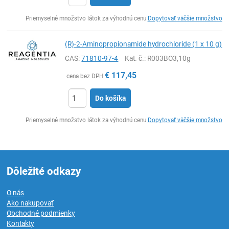
Ks
Priemyselné množstvo látok za výhodnú cenu
Dopytovať väčšie množstvo
(R)-2-Aminopropionamide hydrochloride (1 x 10 g)
CAS:
71810-97-4
Kat. č.
: R003BO3,10g
€
117,45
cena bez DPH
Do košíka
Ks
Priemyselné množstvo látok za výhodnú cenu
Dopytovať väčšie množstvo
Dôležité odkazy
O nás
Ako nakupovať
Obchodné podmienky
Kontakty