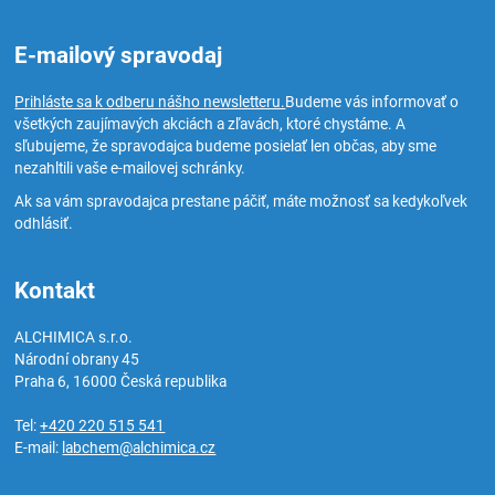
E-mailový spravodaj
Prihláste sa k odberu nášho newsletteru.
Budeme vás informovať o
všetkých zaujímavých akciách a zľavách, ktoré chystáme. A
sľubujeme, že spravodajca budeme posielať len občas, aby sme
nezahltili vaše e-mailovej schránky.
Ak sa vám spravodajca prestane páčiť, máte možnosť sa kedykoľvek
odhlásiť.
Kontakt
ALCHIMICA s.r.o.
Národní obrany 45
Praha 6
,
16000
Česká republika
Tel:
+420 220 515 541
E-mail:
labchem@alchimica.cz