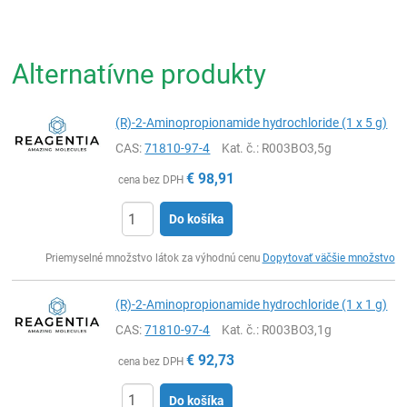
Alternatívne produkty
(R)-2-Aminopropionamide hydrochloride (1 x 5 g)
CAS:
71810-97-4
Kat. č.
: R003BO3,5g
€
98,91
cena bez DPH
Do košíka
Ks
Priemyselné množstvo látok za výhodnú cenu
Dopytovať väčšie množstvo
(R)-2-Aminopropionamide hydrochloride (1 x 1 g)
CAS:
71810-97-4
Kat. č.
: R003BO3,1g
€
92,73
cena bez DPH
Do košíka