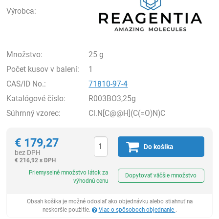
Výrobca:
Množstvo:
25 g
Počet kusov v balení:
1
CAS/ID No.:
71810-97-4
Katalógové číslo:
R003BO3,25g
Súhrnný vzorec:
Cl.N[C@@H](C(=O)N)C
€
179,27
Do košíka
bez DPH
€
216,92 s DPH
Ks
Priemyselné množstvo látok za
Dopytovať väčšie množstvo
výhodnú cenu
Obsah košíka je možné odoslať ako objednávku alebo stiahnuť na
neskoršie použitie.
Viac o spôsoboch objednanie
.