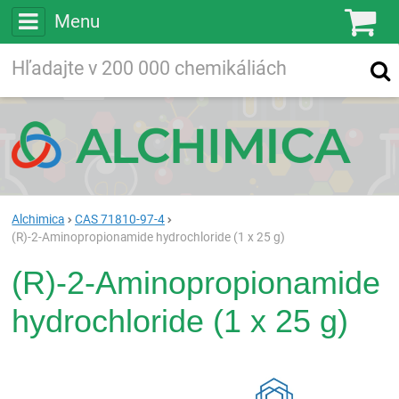
Menu
Ko
Vyhľadávajte
Vyhľadávanie
vo viac ako
200 000
chemických látkach
Hľadaj
Alchimica
CAS 71810-97-4
(R)-2-Aminopropionamide hydrochloride (1 x 25 g)
(R)-2-Aminopropionamide
hydrochloride (1 x 25 g)
Rea