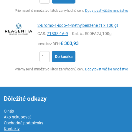
Ks
Priemyselné množstvo látok za výhodnú cenu
Dopytovať väčšie množstvo
2-Bromo-1-iodo-4-methylbenzene (1 x 100 g)
CAS:
71838-16-9
Kat. č.
: R00FA2J,100g
€
303,93
cena bez DPH
Do košíka
Ks
Priemyselné množstvo látok za výhodnú cenu
Dopytovať väčšie množstvo
Dôležité odkazy
O nás
Ako nakupovať
Obchodné podmienky
Kontakty