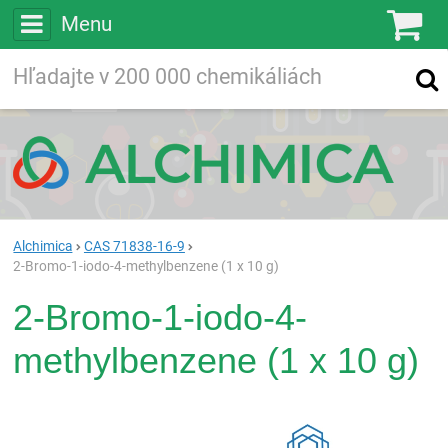
Menu
Ko
Vyhľadávajte
Vyhľadávanie
vo viac ako
200 000
chemických látkach
Hľadaj
Alchimica
CAS 71838-16-9
2-Bromo-1-iodo-4-methylbenzene (1 x 10 g)
2-Bromo-1-iodo-4-
methylbenzene (1 x 10 g)
Rea