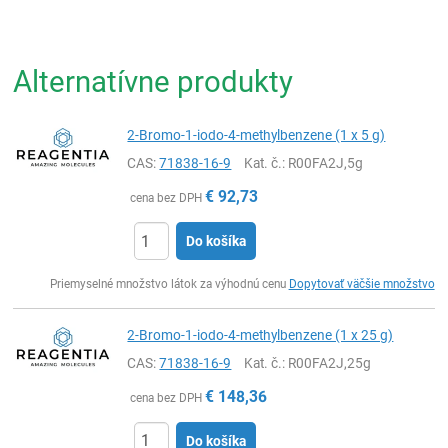
Alternatívne produkty
2-Bromo-1-iodo-4-methylbenzene (1 x 5 g)
CAS:
71838-16-9
Kat. č.
: R00FA2J,5g
€
92,73
cena bez DPH
Do košíka
Ks
Priemyselné množstvo látok za výhodnú cenu
Dopytovať väčšie množstvo
2-Bromo-1-iodo-4-methylbenzene (1 x 25 g)
CAS:
71838-16-9
Kat. č.
: R00FA2J,25g
€
148,36
cena bez DPH
Do košíka