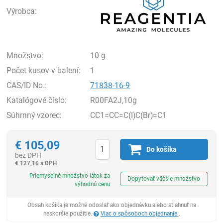
Výrobca:
Množstvo:
10 g
Počet kusov v balení:
1
CAS/ID No.:
71838-16-9
Katalógové číslo:
R00FA2J,10g
Súhrnný vzorec:
CC1=CC=C(I)C(Br)=C1
€
105,09
Do košíka
bez DPH
€
127,16 s DPH
Ks
Priemyselné množstvo látok za
Dopytovať väčšie množstvo
výhodnú cenu
Obsah košíka je možné odoslať ako objednávku alebo stiahnuť na
neskoršie použitie.
Viac o spôsoboch objednanie
.