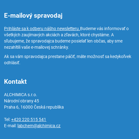
E-mailový spravodaj
Prihláste sa k odberu nášho newsletteru.
Budeme vás informovať o
všetkých zaujímavých akciách a zľavách, ktoré chystáme. A
sľubujeme, že spravodajca budeme posielať len občas, aby sme
nezahltili vaše e-mailovej schránky.
Ak sa vám spravodajca prestane páčiť, máte možnosť sa kedykoľvek
odhlásiť.
Kontakt
ALCHIMICA s.r.o.
Národní obrany 45
Praha 6
,
16000
Česká republika
Tel:
+420 220 515 541
E-mail:
labchem@alchimica.cz