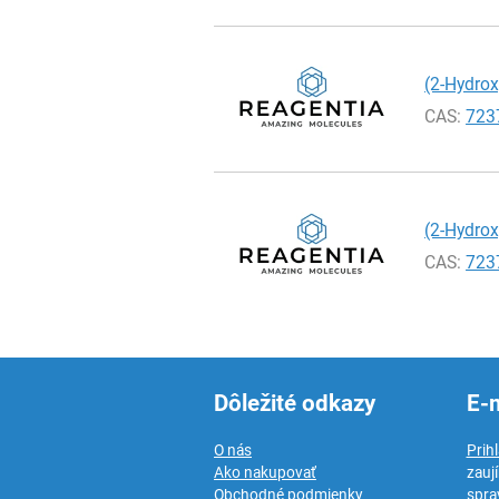
(2-Hydrox
CAS:
723
(2-Hydrox
CAS:
723
Dôležité odkazy
E-
O nás
Prih
Ako nakupovať
zauj
Obchodné podmienky
spra