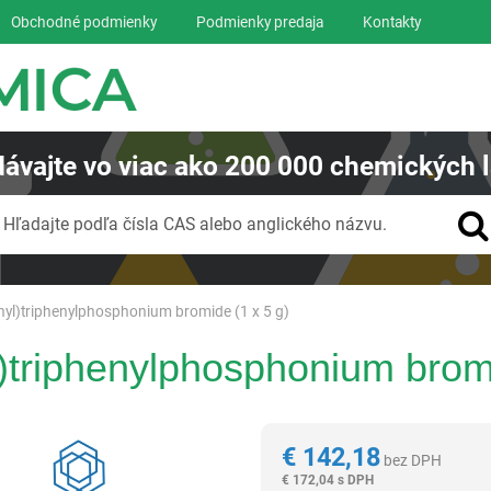
Obchodné podmienky
Podmienky predaja
Kontakty
ávajte
vo viac ako
200 000
chemických l
Vyhľadávanie
Hľadajte podľa čísla CAS alebo anglického názvu.
hyl)triphenylphosphonium bromide (1 x 5 g)
)triphenylphosphonium bromi
Reagentia
€
142,18
bez DPH
€
172,04 s DPH