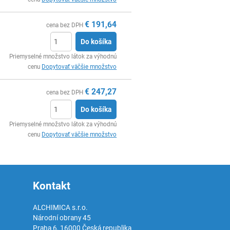
€
191,64
cena bez DPH
Do košíka
Ks
Priemyselné množstvo látok za výhodnú
cenu
Dopytovať väčšie množstvo
€
247,27
cena bez DPH
Do košíka
Ks
Priemyselné množstvo látok za výhodnú
cenu
Dopytovať väčšie množstvo
Kontakt
ALCHIMICA s.r.o.
Národní obrany 45
Praha 6
,
16000
Česká republika