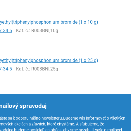
yethyl)triphenylphosphonium bromide (1 x 10 g)
7-34-5
Kat. č.
: R003BNI,10g
yethyl)triphenylphosphonium bromide (1 x 25 g)
7-34-5
Kat. č.
: R003BNI,25g
mailový spravodaj
láste sa k odberu nášho newsletteru.
Budeme vás informovať o všetkých
ímavých akciách a zľavách, ktoré chystáme. A sľubujeme, že
vodajca budeme posielať len občas, aby sme nezahltili vaše e-mailovej