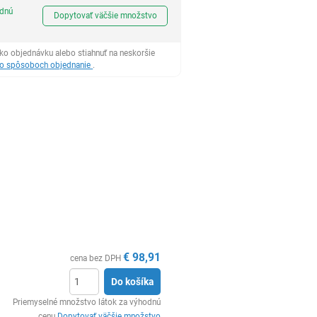
Ks
odnú
Dopytovať väčšie množstvo
ko objednávku alebo stiahnuť na neskoršie
 o spôsoboch objednanie
.
€
98,91
cena bez DPH
Do košíka
Ks
Priemyselné množstvo látok za výhodnú
cenu
Dopytovať väčšie množstvo