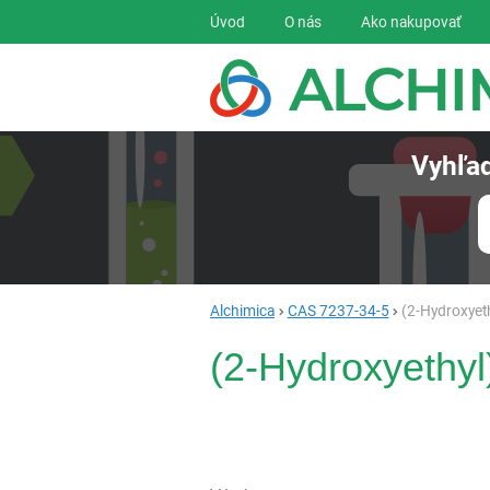
Navigácia
Úvod
O nás
Ako nakupovať
Vyhľad
Alchimica
CAS 7237-34-5
(2-Hydroxyet
(2-Hydroxyethyl