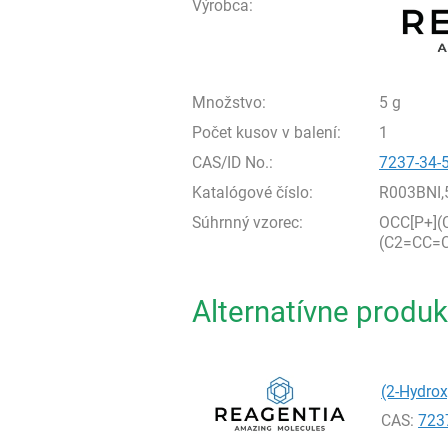
Výrobca:
Množstvo:
5 g
Počet kusov v balení:
1
CAS/ID No.:
7237-34-
Katalógové číslo:
R003BNI,
Súhrnný vzorec:
OCC[P+]
(C2=CC=C
Alternatívne produk
(2-Hydrox
CAS:
723