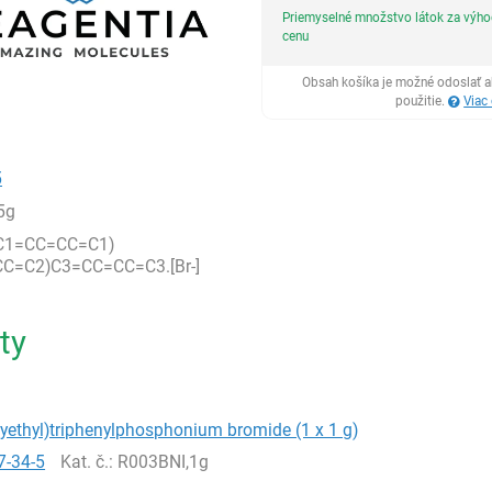
Priemyselné množstvo látok za výh
cenu
Obsah košíka je možné odoslať a
použitie.
Viac
5
5g
(C1=CC=CC=C1)
C=C2)C3=CC=CC=C3.[Br-]
ty
yethyl)triphenylphosphonium bromide (1 x 1 g)
7-34-5
Kat. č.
: R003BNI,1g